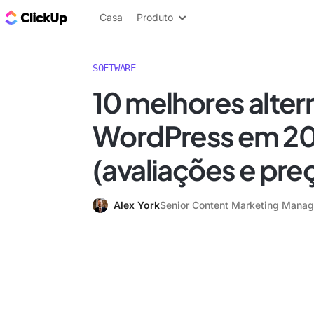
ClickUp Blogue
Casa
Produto
SOFTWARE
10 melhores alter
WordPress em 2
(avaliações e pre
Alex York
Senior Content Marketing Manag