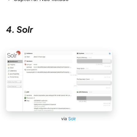
4. Solr
via
Solr