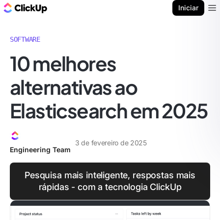
ClickUp Blogue
Iniciar
Ope
SOFTWARE
10 melhores
alternativas ao
Elasticsearch em 2025
3 de fevereiro de 2025
Engineering Team
Pesquisa mais inteligente, respostas mais
rápidas - com a tecnologia ClickUp