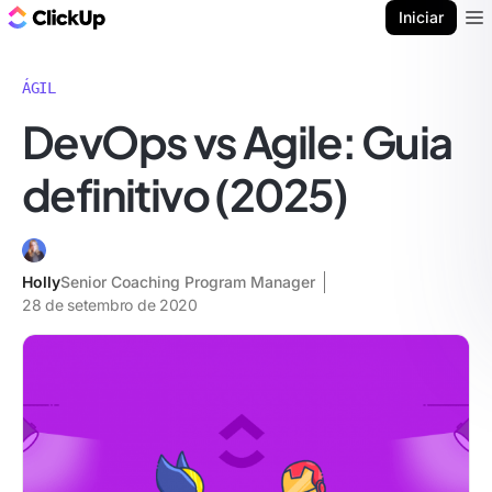
ClickUp Blogue
Iniciar
Ope
ÁGIL
DevOps vs Agile: Guia
definitivo (2025)
Holly
Senior Coaching Program Manager
28 de setembro de 2020