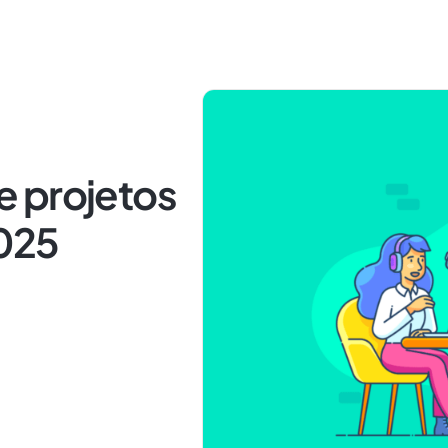
 projetos
025