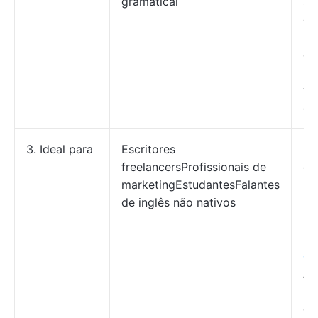
gramatical
su
de
po
de
leg
ve
de
3. Ideal para
Escritores
Pe
freelancersProfissionais de
em
marketingEstudantesFalantes
Es
de inglês não nativos
Es
pr
Re
de
Au
Pr
de