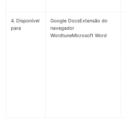
ma
4. Disponível
Google DocsExtensão do
Go
para
navegador
Do
WordtuneMicrosoft Word
ap
Gr
pa
de
di
mó
Mi
Wo
ex
pa
na