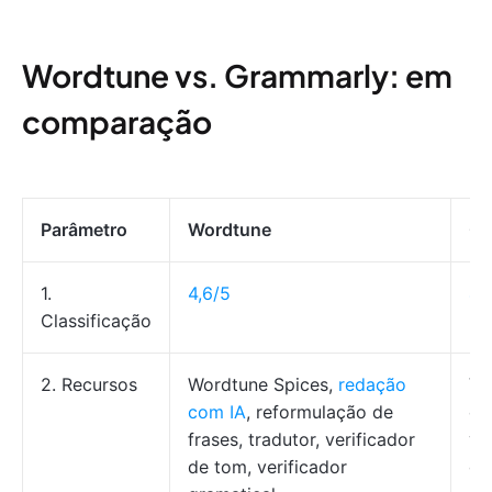
Wordtune vs. Grammarly: em
comparação
Parâmetro
Wordtune
Gr
1.
4,6/5
4,
Classificação
2. Recursos
Wordtune Spices,
redação
Ve
com IA
, reformulação de
or
frases, tradutor, verificador
ve
de tom, verificador
gr