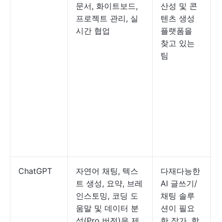
문서, 화이트보드,
산성 및 콘
프로젝트 관리, 실
텐츠 생성
시간 협업
플랫폼을
찾고 있는
팀
ChatGPT
자연어 채팅, 텍스
다재다능한
트 생성, 요약, 브레
AI 글쓰기/
인스토밍, 코딩 도
채팅 솔루
움말 및 데이터 분
션이 필요
석(Pro 버전)을 제
한 작가, 학