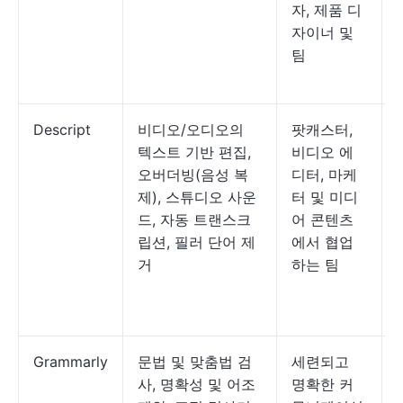
자, 제품 디
자이너 및
팀
Descript
비디오/오디오의
팟캐스터,
텍스트 기반 편집,
비디오 에
오버더빙(음성 복
디터, 마케
제), 스튜디오 사운
터 및 미디
드, 자동 트랜스크
어 콘텐츠
립션, 필러 단어 제
에서 협업
거
하는 팀
Grammarly
문법 및 맞춤법 검
세련되고
사, 명확성 및 어조
명확한 커