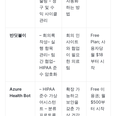
줄링 – 청
자동화
구 및 수
하는 방
익 사이클
법
관리
반딧불이
– 회의록
회의 인
Free
작성– 실
사이트
Plan; 사
행 항목
와 협업
용자당
관리– 팀
이 필요
월 $18
간 협업–
한 의료
부터 시
HIPAA 준
팀
작
수 암호화
Azure
– HIPAA
확장 가
Free 이
Health Bot
준수 가상
능하고
용권; 월
어시스턴
보안을
$500부
트 – 분류
갖춘 가
터 시작
프로토콜
상 건강