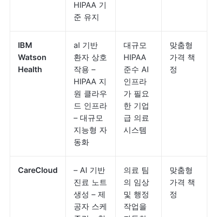
HIPAA 기
준 유지
IBM
aI 기반
대규모
맞춤형
Watson
환자 상호
HIPAA
가격 책
Health
작용 –
준수 AI
정
HIPAA 지
인프라
원 클라우
가 필요
드 인프라
한 기업
– 대규모
급 의료
지능형 자
시스템
동화
CareCloud
– AI 기반
의료 팀
맞춤형
진료 노트
의 임상
가격 책
생성 – 제
및 행정
정
공자 스케
작업을