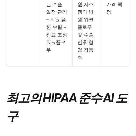
된 수술
원 시스
가격 책
일정 관리
템의 병
정
– 퇴원 플
원 워크
랜 수립 –
플로우
진료 조정
및 수술
워크플로
전후 협
우
업 자동
화
최고의 HIPAA 준수 AI 도
구