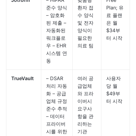
Jotform
– HIPAA
맞춤형
Free
준수 양식
환자 접
Plan; 유
– 암호화
수 양식
료 플랜
된 제출 –
및 전자
은 월
자동화된
양식이
$34부
워크플로
필요한
터 시작
우 – EHR
의료 팀
시스템 연
동
TrueVault
– DSAR
여러 공
사용자
처리 자동
급업체
당 월
화 – 공급
와 프라
$49부
업체 규정
이버시
터 시작
준수 추적
요구사
– 데이터
항을 관
프라이버
리하는
시를 위한
기관