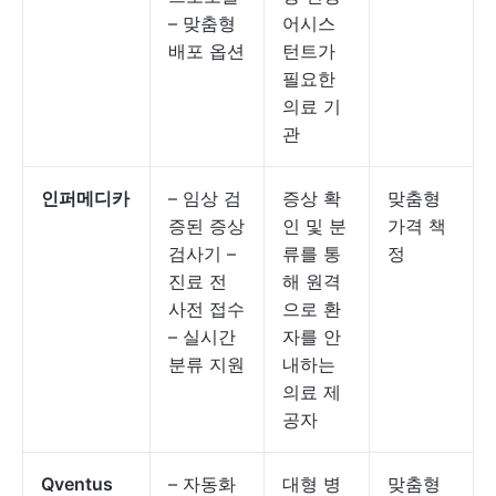
– 맞춤형
어시스
배포 옵션
턴트가
필요한
의료 기
관
인퍼메디카
– 임상 검
증상 확
맞춤형
증된 증상
인 및 분
가격 책
검사기 –
류를 통
정
진료 전
해 원격
사전 접수
으로 환
– 실시간
자를 안
분류 지원
내하는
의료 제
공자
Qventus
– 자동화
대형 병
맞춤형