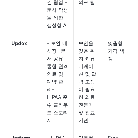
간 협업 –
의료 팀
문서 작성
을 위한
생성형 AI
Updox
– 보안 메
보안을
맞춤형
시징– 문
갖춘 환
가격 책
서 공유–
자 커뮤
정
통합 원격
니케이
의료 및
션 및 달
예약 관
력 조정
리–
이 필요
HIPAA 준
한 의료
수 클라우
전문가
드 스토리
및 진료
지
기관