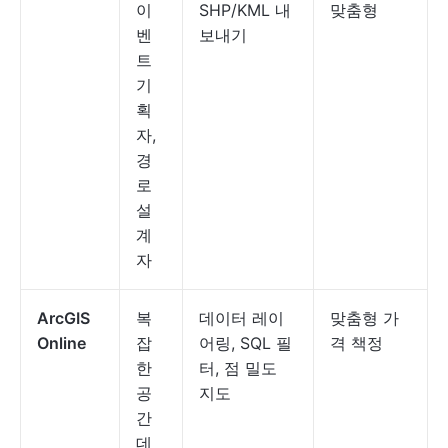
이
SHP/KML 내
맞춤형
벤
보내기
트
기
획
자,
경
로
설
계
자
ArcGIS
복
데이터 레이
맞춤형 가
Online
잡
어링, SQL 필
격 책정
한
터, 점 밀도
공
지도
간
데