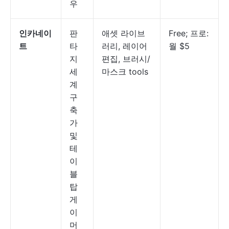
우
인카네이
판
애셋 라이브
Free; 프로:
트
타
러리, 레이어
월 $5
지
편집, 브러시/
세
마스크 tools
계
구
축
가
및
테
이
블
탑
게
이
머