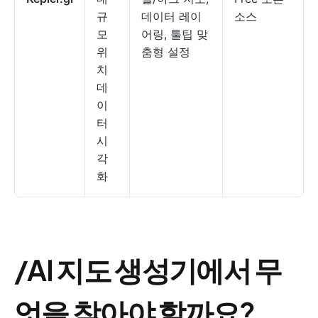
규
데이터 레이
소스
모
어링, 툴팁 맞
위
춤형 설정
치
데
이
터
시
각
화
/AI 지도 생성기에서 무
엇을 찾아야 할까요?