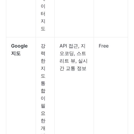
이
터
지
도
Google
강
API 접근, 지
Free
지도
력
오코딩, 스트
한
리트 뷰, 실시
지
간 교통 정보
도
통
합
이
필
요
한
개