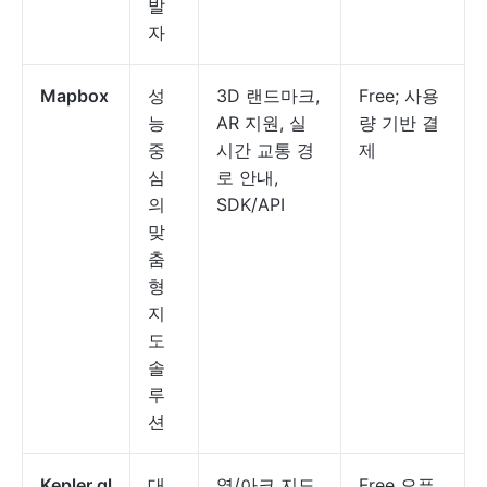
발
자
Mapbox
성
3D 랜드마크,
Free; 사용
능
AR 지원, 실
량 기반 결
중
시간 교통 경
제
심
로 안내,
의
SDK/API
맞
춤
형
지
도
솔
루
션
Kepler.gl
대
열/아크 지도,
Free 오픈