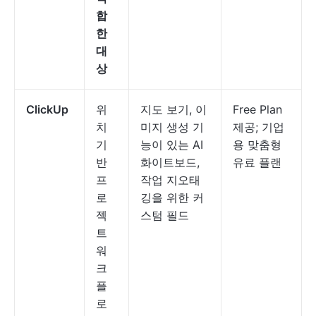
합
한
대
상
ClickUp
위
지도 보기, 이
Free Plan
치
미지 생성 기
제공; 기업
기
능이 있는 AI
용 맞춤형
반
화이트보드,
유료 플랜
프
작업 지오태
로
깅을 위한 커
젝
스텀 필드
트
워
크
플
로