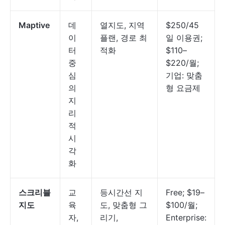
Maptive
데
열지도, 지역
$250/45
이
플랜, 경로 최
일 이용권;
터
적화
$110–
중
$220/월;
심
기업: 맞춤
의
형 요금제
지
리
적
시
각
화
스크리블
교
등시간선 지
Free; $19–
지도
육
도, 맞춤형 그
$100/월;
자,
리기,
Enterprise: