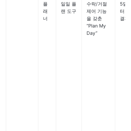
플
일일 플
수락/거절
5달
래
랜 도구
제어 기능
터 (
너
을 갖춘
결제)
“Plan My
Day”