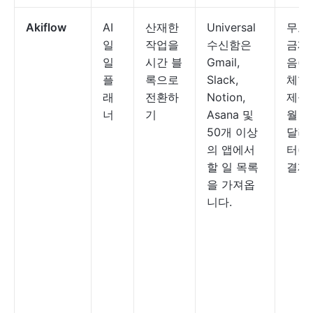
Akiflow
AI
산재한
Universal
무료
일
작업을
수신함은
금제
일
시간 블
Gmail,
음(7
플
록으로
Slack,
체험
래
전환하
Notion,
제공)
너
기
Asana 및
월 7.
50개 이상
달러
의 앱에서
터(
할 일 목록
결제)
을 가져옵
니다.