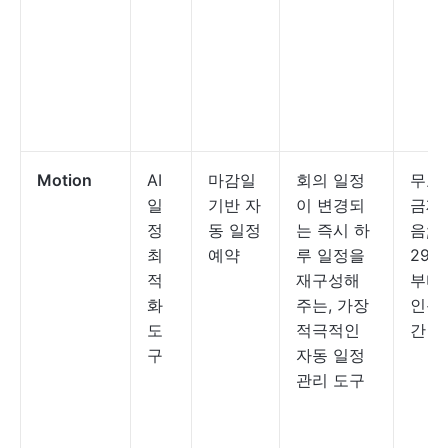
Motion
AI
마감일
회의 일정
무료
일
기반 자
이 변경되
금제
정
동 일정
는 즉시 하
음; 
최
예약
루 일정을
29
적
재구성해
부터 
화
주는, 가장
인용,
도
적극적인
간 결
구
자동 일정
관리 도구