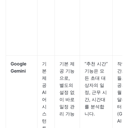
Google
기
기본 제
“추천 시간”
작업
Gemini
본
공 기능
기능은 모
간과
제
으로,
든 초대 대
들로
공
별도의
상자의 일
공되
AI
설정 없
정, 근무 시
월 4.
어
이 바로
간, 시간대
달러
시
일정 관
를 분석합
터
스
리 가능
니다.
(Goo
턴
AI Pl