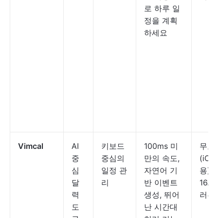
로 하루 일
정을 계획
하세요
Vimcal
AI
키보드
100ms 미
무료
중
중심의
만의 속도,
(iOS
심
일정 관
자연어 기
용); 
달
리
반 이벤트
16.6
력
생성, 뛰어
러부
도
난 시간대