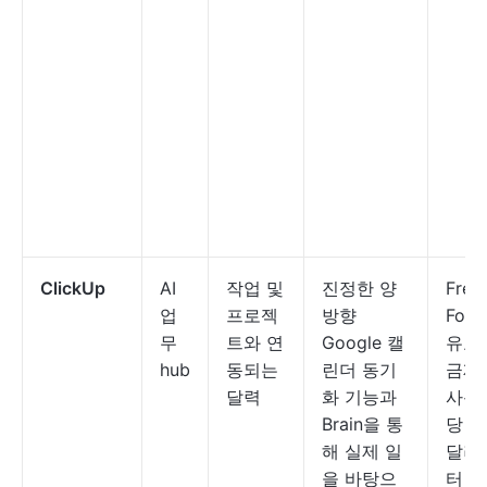
ClickUp
AI
작업 및
진정한 양
Free
업
프로젝
방향
Fore
무
트와 연
Google 캘
유료
hub
동되는
린더 동기
금제
달력
화 기능과
사용
Brain을 통
당 월
해 실제 일
달러
을 바탕으
터