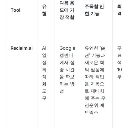
다음 용
유
주목할 만
최저
Tool
도에 가
형
한 기능
격
장 적합
Reclaim.ai
AI
Google
유연한 ‘습
무료;
일
캘린더
관’ 기능과
료는
정
에서 집
새로운 회
석당
최
중 시간
의 일정에
10달
적
을 확보
따라 작업
부터
화
하는 방
을 자동으
도
법
로 재배치
구
해 주는 우
선순위 매
트릭스