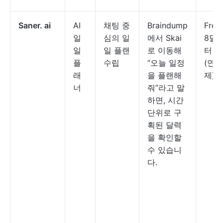
Saner. ai
AI
채팅 중
Braindump
Free
일
심의 일
에서 Skai
8달
일
일 플랜
로 이동해
터 
플
수립
“오늘 일정
(연간
래
을 플랜해
제)
너
줘”라고 말
하면, 시간
단위로 구
획된 달력
을 확인할
수 있습니
다.