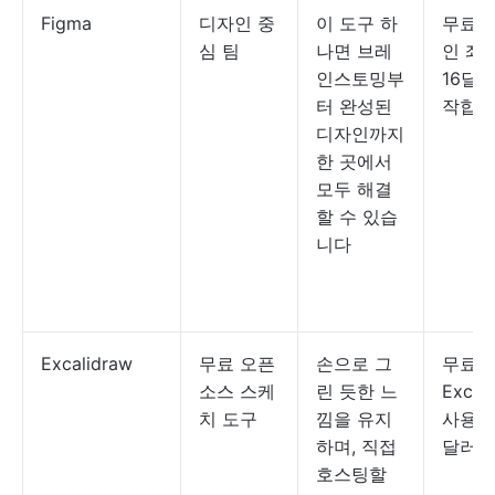
Figma
디자인 중
이 도구 하
무료;
심 팀
나면 브레
인 좌
인스토밍부
16달
터 완성된
작합니
디자인까지
한 곳에서
모두 해결
할 수 있습
니다
Excalidraw
무료 오픈
손으로 그
무료;
소스 스케
린 듯한 느
Excal
치 도구
낌을 유지
사용자
하며, 직접
달러입
호스팅할