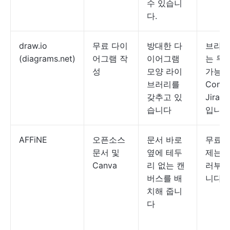
수 있습니
다.
draw.io
무료 다이
방대한 다
브라우
(diagrams.net)
어그램 작
이어그램
는 무
성
모양 라이
가능;
브러리를
Confl
갖추고 있
Jira
습니다
입니다
AFFiNE
오픈소스
문서 바로
무료;
문서 및
옆에 테두
제는 월
Canva
리 없는 캔
러부터
버스를 배
니다.
치해 줍니
다