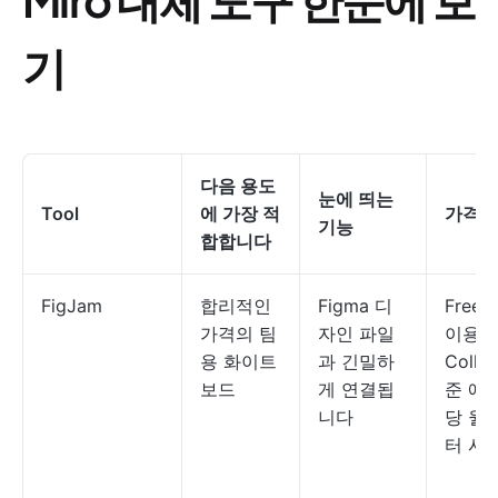
기
다음 용도
눈에 띄는
Tool
에 가장 적
가격*
기능
합합니다
FigJam
합리적인
Figma 디
Free;
가격의 팀
자인 파일
이용 
용 화이트
과 긴밀하
Coll
보드
게 연결됩
준 에
니다
당 월
터 시