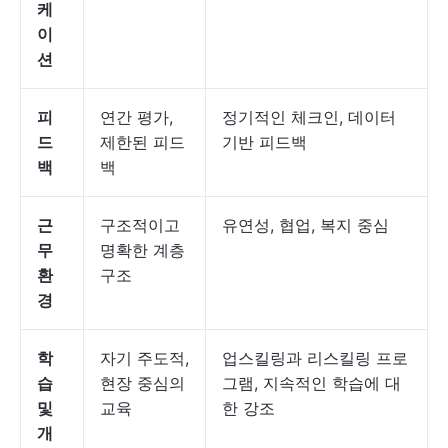
케
이
션
피
연간 평가,
정기적인 체크인, 데이터
드
제한된 피드
기반 피드백
백
백
근
구조적이고
유연성, 협업, 복지 중심
무
명확한 계층
환
구조
경
학
자기 주도적,
업스킬링과 리스킬링 프로
습
현장 중심의
그램, 지속적인 학습에 대
및
교육
한 강조
개