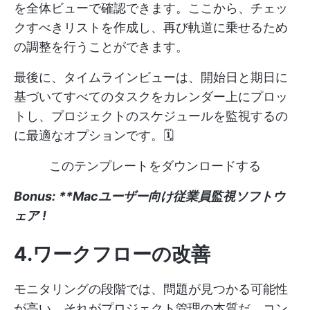
を全体ビューで確認できます。ここから、チェッ
クすべきリストを作成し、再び軌道に乗せるため
の調整を行うことができます。
最後に、タイムラインビューは、開始日と期日に
基づいてすべてのタスクをカレンダー上にプロッ
トし、プロジェクトのスケジュールを監視するの
に最適なオプションです。🗓️
このテンプレートをダウンロードする
Bonus:
**Macユーザー向け従業員監視ソフトウ
ェア
!
4.ワークフローの改善
モニタリングの段階では、問題が見つかる可能性
が高い。それがプロジェクト管理の本質だ。コン