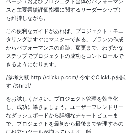
ページ（およびプロジェクト全体のパフォーマン
スと主要業績評価指標に関するリーダーシップ）
を維持しながら。
この便利なガイドがあれば、プロジェクト・モニ
タリングはすぐにマスターできる。プランの作成
からパフォーマンスの追跡、変更まで、わずかな
ステップでプロジェクトの成功をコントロールで
きるようになります。
/参考文献
http://clickup.com/
今すぐClickUpを試
す /%href/
をお試しください。プロジェクト管理を効率化
し、成功に導きましょう。ユーザーフレンドリー
なダッシュボードから詳細なチャートビューま
で、プロジェクトを最初から最後まで管理するの
に役立つツールが揃っています。🙌