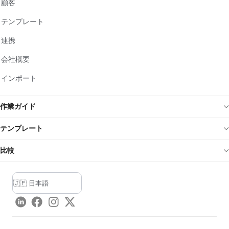
顧客
テンプレート
連携
会社概要
インポート
作業ガイド
テンプレート
比較
LinkedIn
Facebook
Instagram
Twitter