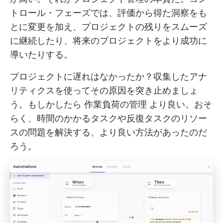
トロール・フェーズでは、評価から得た洞察をも
とに変更を加え、プロジェクトの残りをスムーズ
に継続したり、将来のプロジェクトをより成功に
導いたりする。
プロジェクトに遅れはなかったか？収集したアナ
リティクスを使ってその原因を突き止めましょ
う。もしかしたら
作業負荷の管理
より良い。おそ
らく、時間のかかるタスクや反復タスクのリソー
スの問題を解決する、より良い方法があったのだ
ろう。