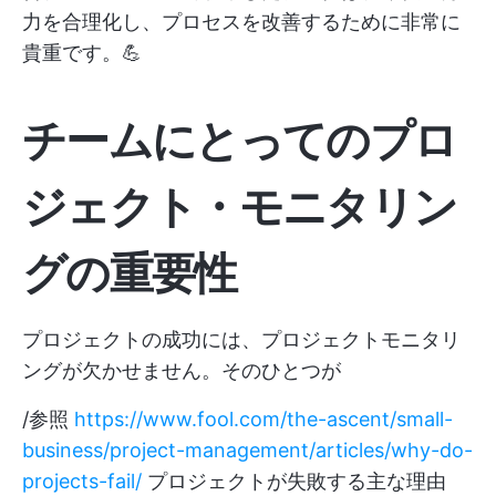
力を合理化し、プロセスを改善するために非常に
貴重です。💪
チームにとってのプロ
ジェクト・モニタリン
グの重要性
プロジェクトの成功には、プロジェクトモニタリ
ングが欠かせません。そのひとつが
/参照
https://www.fool.com/the-ascent/small-
business/project-management/articles/why-do-
projects-fail/
プロジェクトが失敗する主な理由