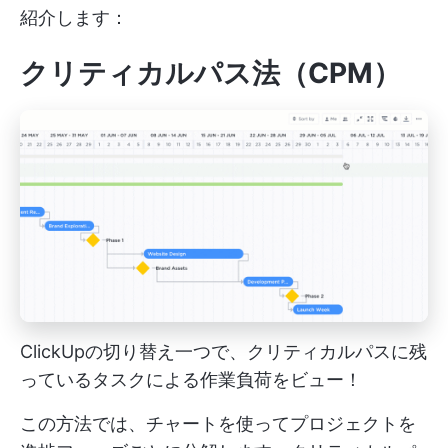
紹介します：
クリティカルパス法（CPM）
ClickUpの切り替え一つで、クリティカルパスに残
っているタスクによる作業負荷をビュー！
この方法では、チャートを使ってプロジェクトを