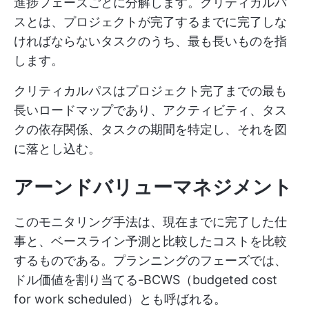
進捗フェーズごとに分解します。クリティカルパ
スとは、プロジェクトが完了するまでに完了しな
ければならないタスクのうち、最も長いものを指
します。
クリティカルパスはプロジェクト完了までの最も
長いロードマップであり、アクティビティ、タス
クの依存関係、タスクの期間を特定し、それを図
に落とし込む。
アーンドバリューマネジメント
このモニタリング手法は、現在までに完了した仕
事と、ベースライン予測と比較したコストを比較
するものである。プランニングのフェーズでは、
ドル価値を割り当てる-BCWS（budgeted cost
for work scheduled）とも呼ばれる。