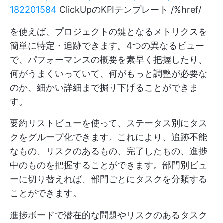
182201584
ClickUpのKPIテンプレート /%href/
を使えば、プロジェクトの鍵となるメトリクスを
簡単に特定・追跡できます。4つの異なるビュー
で、パフォーマンスの概要を素早く把握したり、
何がうまくいっていて、何がもっと調整が必要な
のか、細かい詳細まで掘り下げることができま
す。
要約リストビューを使って、ステータス別にタス
クをグループ化できます。これにより、追跡不能
なもの、リスクのあるもの、完了したもの、進捗
中のものを把握することができます。部門別ビュ
ーに切り替えれば、部門ごとにタスクを分類する
ことができます。
進捗ボードで潜在的な問題やリスクのあるタスク