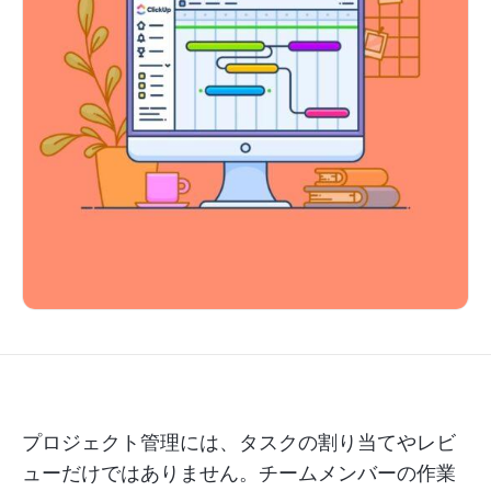
プロジェクト管理には、タスクの割り当てやレビ
ューだけではありません。チームメンバーの作業