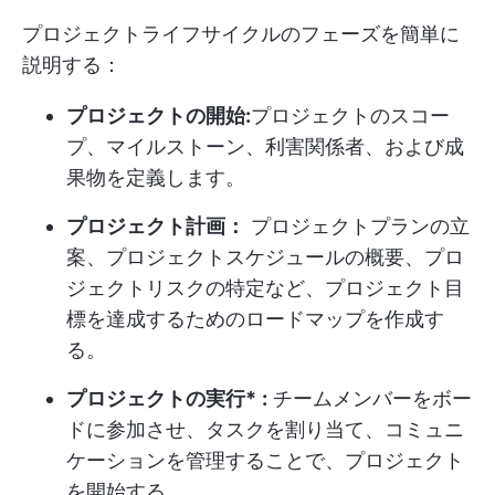
プロジェクトライフサイクルのフェーズを簡単に
説明する：
プロジェクトの開始:
プロジェクトのスコー
プ、マイルストーン、利害関係者、および成
果物を定義します。
プロジェクト計画：
プロジェクトプランの立
案、プロジェクトスケジュールの概要、プロ
ジェクトリスクの特定など、プロジェクト目
標を達成するためのロードマップを作成す
る。
プロジェクトの実行*
:
チームメンバーをボー
ドに参加させ、タスクを割り当て、コミュニ
ケーションを管理することで、プロジェクト
を開始する。