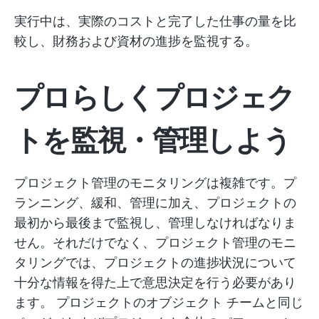
実行中は、実際のコストと完了した仕事の量を比
較し、財務および資材の進捗を監視する。
プロらしくプロジェク
トを監視・管理しよう
プロジェクト管理のモニタリングは複雑です。プ
ランニング、緩和、管理に加え、プロジェクトの
最初から最後まで監視し、管理しなければなりま
せん。それだけでなく、プロジェクト管理のモニ
タリングでは、プロジェクトの進捗状況について
十分な情報を得た上で意思決定を行う必要があり
ます。
プロジェクトのオブジェクト
チームと同じ