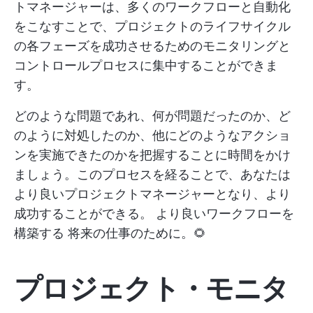
トマネージャーは、多くのワークフローと自動化
をこなすことで、プロジェクトのライフサイクル
の各フェーズを成功させるためのモニタリングと
コントロールプロセスに集中することができま
す。
どのような問題であれ、何が問題だったのか、ど
のように対処したのか、他にどのようなアクショ
ンを実施できたのかを把握することに時間をかけ
ましょう。このプロセスを経ることで、あなたは
より良いプロジェクトマネージャーとなり、より
成功することができる。
より良いワークフローを
構築する
将来の仕事のために。🌻
プロジェクト・モニタ