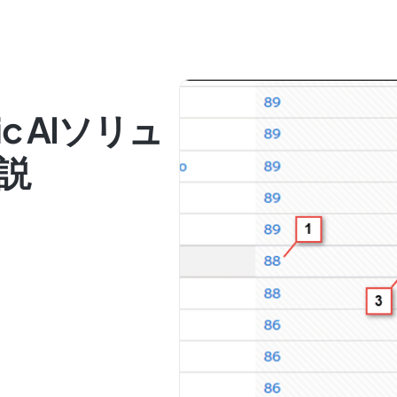
tic AIソリュ
説