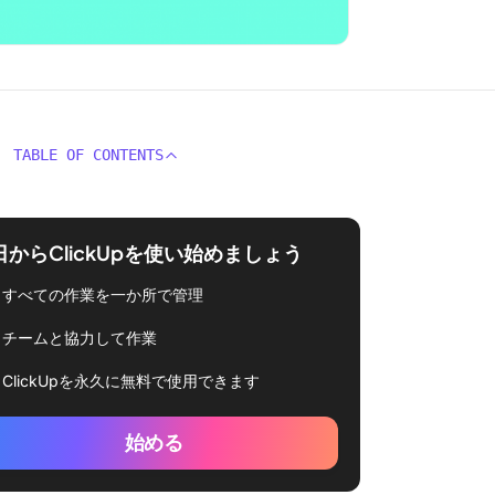
TABLE OF CONTENTS
日からClickUpを使い始めましょう
すべての作業を一か所で管理
チームと協力して作業
ClickUpを永久に無料で使用できます
始める