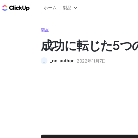
ClickUp ブログ
ホーム
製品
製品
成功に転じた5つ
_no-author
2022年11月7日
_