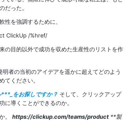
のだった。
軟性を強調するために、
ct
ClickUp /%href/
来の目的以外で成功を収めた生産性のリストを作
発明者の当初のアイデアを遥かに超えてどのよう
めてください。
***_をお探しですか？
そして、クリックアップ
功に導くことができるのか。
のか。
https://clickup.com/teams/product
**製