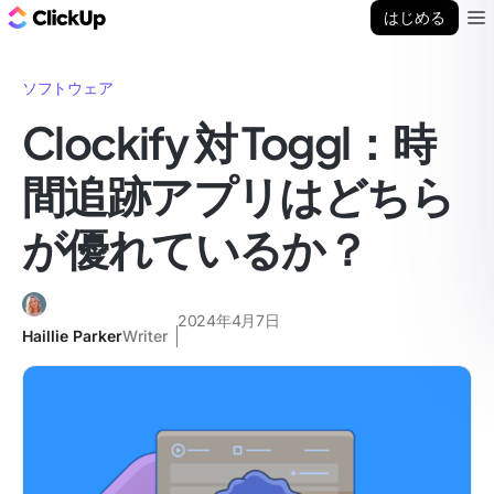
ClickUp ブログ
はじめる
Ope
ソフトウェア
Clockify 対 Toggl：時
間追跡アプリはどちら
が優れているか？
2024年4月7日
Haillie Parker
Writer