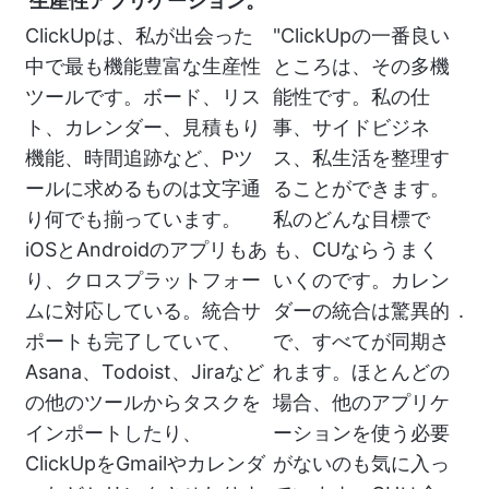
生産性アプリケーション。
ClickUpは、私が出会った
"ClickUpの一番良い
中で最も機能豊富な生産性
ところは、その多機
ツールです。ボード、リス
能性です。私の仕
ト、カレンダー、見積もり
事、サイドビジネ
機能、時間追跡など、Pツ
ス、私生活を整理す
ールに求めるものは文字通
ることができます。
り何でも揃っています。
私のどんな目標で
iOSとAndroidのアプリもあ
も、CUならうまく
り、クロスプラットフォー
いくのです。カレン
ムに対応している。統合サ
ダーの統合は驚異的
.
ポートも完了していて、
で、すべてが同期さ
Asana、Todoist、Jiraなど
れます。ほとんどの
の他のツールからタスクを
場合、他のアプリケ
インポートしたり、
ーションを使う必要
ClickUpをGmailやカレンダ
がないのも気に入っ