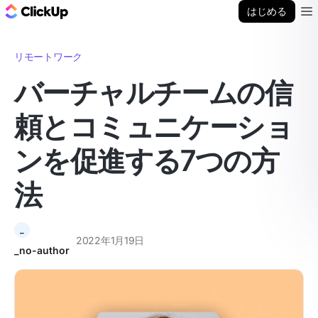
ClickUp ブログ
はじめる
Ope
リモートワーク
バーチャルチームの信
頼とコミュニケーショ
ンを促進する7つの方
法
_
2022年1月19日
_no-author