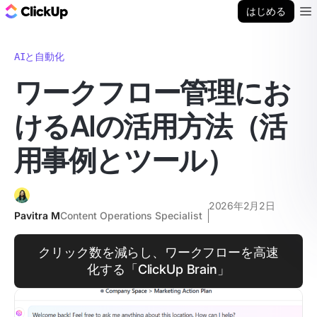
ClickUp ブログ
はじめる
Ope
AIと自動化
ワークフロー管理にお
けるAIの活用方法（活
用事例とツール）
2026年2月2日
Pavitra M
Content Operations Specialist
クリック数を減らし、ワークフローを高速
化する「ClickUp Brain」