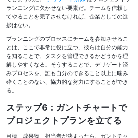
ランニングに欠かせない要素だ。チームを信頼し
てやることを完了させなければ、企業としての進
捗はない。
プランニングのプロセスにチームを参加させるこ
とは、ここで非常に役に立つ。彼らは自分の能力
を知ることで、タスクを管理できるかどうかを理
解しやすくなる。そうすることで、デリゲート済
みプロセスを、誰も自分のできること以上に噛み
砕くことのない、協力的な努力にすることができ
る。
ステップ6：ガントチャートで
プロジェクトプランを立てる
目標、成果物、担当者が決まったら、ガントチャ