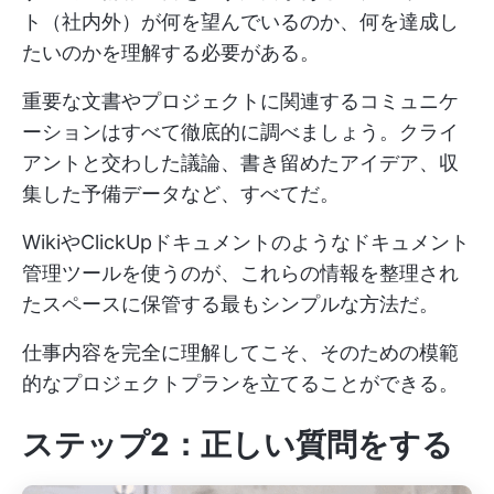
ト（社内外）が何を望んでいるのか、何を達成し
たいのかを理解する必要がある。
重要な文書やプロジェクトに関連するコミュニケ
ーションはすべて徹底的に調べましょう。クライ
アントと交わした議論、書き留めたアイデア、収
集した予備データなど、すべてだ。
WikiやClickUpドキュメントのようなドキュメント
管理ツールを使うのが、これらの情報を整理され
たスペースに保管する最もシンプルな方法だ。
仕事内容を完全に理解してこそ、そのための模範
的なプロジェクトプランを立てることができる。
ステップ2：正しい質問をする