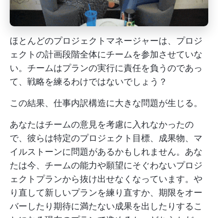
ほとんどのプロジェクトマネージャーは、プロジ
ェクトの計画段階全体にチームを参加させていな
い。チームはプランの実行に責任を負うのであっ
て、戦略を練るわけではないでしょう？
この結果、仕事内訳構造に大きな問題が生じる。
あなたはチームの意見を考慮に入れなかったの
で、彼らは特定のプロジェクト目標、成果物、マ
イルストーンに問題があるかもしれません。あな
たは今、チームの能力や願望にそぐわないプロジ
ェクトプランから抜け出せなくなっています。や
り直して新しいプランを練り直すか、期限をオー
バーしたり期待に満たない成果を出したりするこ