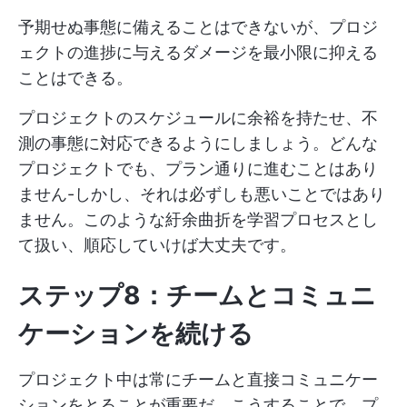
予期せぬ事態に備えることはできないが、プロジ
ェクトの進捗に与えるダメージを最小限に抑える
ことはできる。
プロジェクトのスケジュールに余裕を持たせ、不
測の事態に対応できるようにしましょう。どんな
プロジェクトでも、プラン通りに進むことはあり
ません-しかし、それは必ずしも悪いことではあり
ません。このような紆余曲折を学習プロセスとし
て扱い、順応していけば大丈夫です。
ステップ8：チームとコミュニ
ケーションを続ける
プロジェクト中は常にチームと直接コミュニケー
ションをとることが重要だ。こうすることで、プ