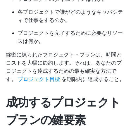
各プロジェクトで誰がどのようなキャパシテ
ィで仕事をするのか。
プロジェクトを完了するために必要なリソー
スは何か。
綿密に練られたプロジェクト・プランは、時間と
コストを大幅に節約します。それは、あなたのプ
ロジェクトを達成するための最も確実な方法で
す。
プロジェクト目標
を期限内に達成すること。
成功するプロジェクト
プランの鍵要素