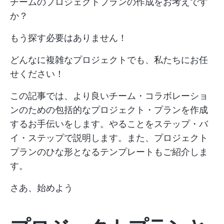
チームのプロジェクトプランの作成をお考えです
か？
もう探す必要はありません！
どんなに複雑なプロジェクトでも、私たちにお任
せください！
この記事では、より良いチーム・コラボレーショ
ンのための包括的なプロジェクト・プランを作成
するお手伝いをします。やることをステップ・バ
イ・ステップで説明します。また、プロジェクト
プランのひな形となるテンプレートもご紹介しま
す。
さあ、始めよう