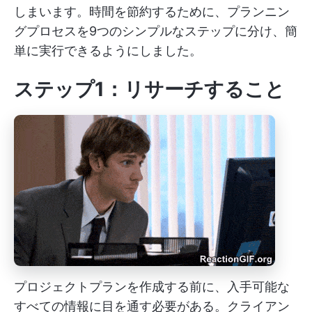
しまいます。時間を節約するために、プランニン
グプロセスを9つのシンプルなステップに分け、簡
単に実行できるようにしました。
ステップ1：リサーチすること
プロジェクトプランを作成する前に、入手可能な
すべての情報に目を通す必要がある。クライアン