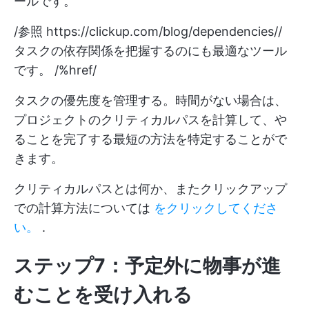
ールです。
/参照
https://clickup.com/blog/dependencies//
タスクの依存関係を把握するのにも最適なツール
です。 /%href/
タスクの優先度を管理する。時間がない場合は、
プロジェクトのクリティカルパスを計算して、や
ることを完了する最短の方法を特定することがで
きます。
クリティカルパスとは何か、またクリックアップ
での計算方法については
をクリックしてくださ
い。
.
ステップ7：予定外に物事が進
むことを受け入れる