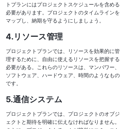
トプランにはプロジェクトスケジュールを含める
必要があります。プロジェクトのタイムラインを
マップし、納期を守るようにしましょう。
4.リソース管理
プロジェクトプランでは、リソースを効果的に管
理するために、自由に使えるリソースを把握する
必要がある。これらのリソースは、マンパワー、
ソフトウェア、ハードウェア、時間のようなもの
です。
5.通信システム
プロジェクトプランでは、プロジェクトのオブジ
ェクトと期待を明確に伝えなければなりません。