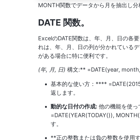
MONTH関数でデータから月を抽出し分
DATE 関数
。
ExcelのDATE関数は、年、月、日
れは、年、月、日の列が分かれているデ
がある場合に特に便利です。
(年, 月, 日)
構文:** =DATE(year, month,
基本的な使い方：**** =DATE(201
返します。
動的な日付の作成:
他の機能を使っ
=DATE(YEAR(TODAY()), MO
す。
**正の整数または負の整数を使用