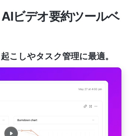
きAIビデオ要約ツールベ
オ書き起こしやタスク管理に最適
。