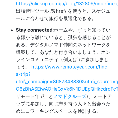
https://clickup.com/ja/blog/132809/undefined
出張管理ツール /%href/ を使うと、スケジュ
ールに合わせて旅行を最適化できる。
Stay connected:
ホームや、ずっと知ってい
る顔から離れていると、孤独を感じることが
ある。デジタルノマド仲間のネットワークを
構築して、あなたと付き合いましょう。オン
ラインコミュニティ（例えば /に参加しまし
ょう。
https://www.remoteyear.com/find-
a-trip?
utm\_campaign=8687348830&utm\_source=
O6zBhASEiwAOHeGxVk6N1DUEpQHkcdrdFcT
リモート年 /年 と
ノマドクルーズ
)、ミートア
ップに参加し、同じ志を持つ人々と出会うた
めにコワーキングスペースを検討する。