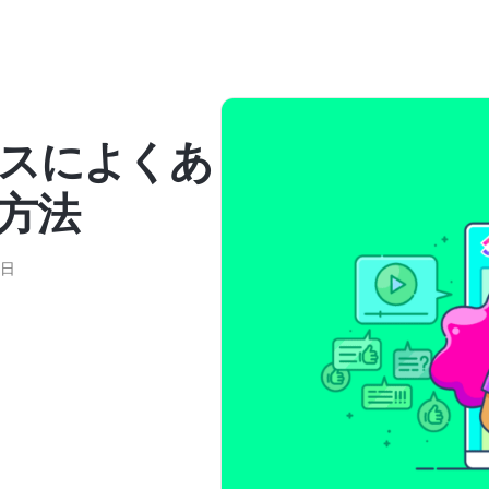
スによくあ
方法
6日