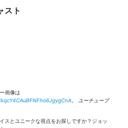
ャスト
カバー画像は
/UCkqcY4CAuBFNFho6JgygCnA
。
ユーチューブ
イスとユニークな視点をお探しですか？ジョッ