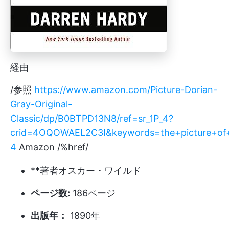
経由
/参照
https://www.amazon.com/Picture-Dorian-
Gray-Original-
Classic/dp/B0BTPD13N8/ref=sr_1P_4?
crid=4OQOWAEL2C3I&keywords=the+picture+of+
4
Amazon /%href/
**著者オスカー・ワイルド
ページ数:
186ページ
出版年：
1890年