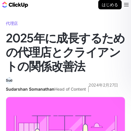
ClickUp ブログ
はじめる
Ope
代理店
2025年に成長するため
の代理店とクライアン
トの関係改善法
2024年2月27日
Sudarshan Somanathan
Head of Content