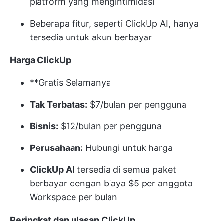
platform yang mengintimidasi
Beberapa fitur, seperti ClickUp AI, hanya
tersedia untuk akun berbayar
Harga ClickUp
**Gratis Selamanya
Tak Terbatas:
$7/bulan per pengguna
Bisnis:
$12/bulan per pengguna
Perusahaan:
Hubungi untuk harga
ClickUp AI
tersedia di semua paket
berbayar dengan biaya $5 per anggota
Workspace per bulan
Peringkat dan ulasan ClickUp