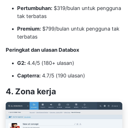
Pertumbuhan:
$319/bulan untuk pengguna
tak terbatas
Premium:
$799/bulan untuk pengguna tak
terbatas
Peringkat dan ulasan Databox
G2:
4.4/5 (180+ ulasan)
Capterra:
4.7/5 (190 ulasan)
4. Zona kerja