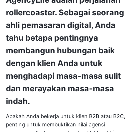
rollercoaster. Sebagai seorang
ahli pemasaran digital, Anda
tahu betapa pentingnya
membangun hubungan baik
dengan klien Anda untuk
menghadapi masa-masa sulit
dan merayakan masa-masa
indah.
Apakah Anda bekerja untuk klien B2B atau B2C,
penting untuk membuktikan nilai agensi