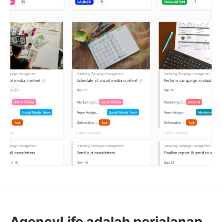
AgencyLife adalah perjalanan