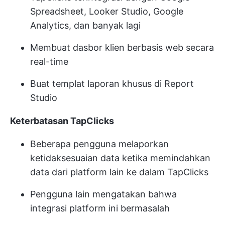
Spreadsheet, Looker Studio, Google
Analytics, dan banyak lagi
Membuat dasbor klien berbasis web secara
real-time
Buat templat laporan khusus di Report
Studio
Keterbatasan TapClicks
Beberapa pengguna melaporkan
ketidaksesuaian data ketika memindahkan
data dari platform lain ke dalam TapClicks
Pengguna lain mengatakan bahwa
integrasi platform ini bermasalah