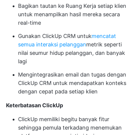
Bagikan tautan ke Ruang Kerja setiap klien
untuk menampilkan hasil mereka secara
real-time
Gunakan ClickUp CRM untuk
mencatat
semua interaksi pelanggan
metrik seperti
nilai seumur hidup pelanggan, dan banyak
lagi
Mengintegrasikan email dan tugas dengan
ClickUp CRM untuk mendapatkan konteks
dengan cepat pada setiap klien
Keterbatasan ClickUp
ClickUp memiliki begitu banyak fitur
sehingga pemula terkadang menemukan