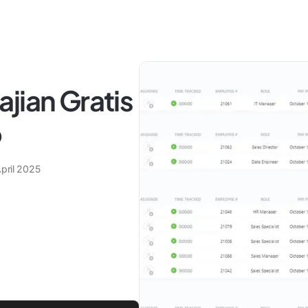
jian Gratis
p
pril 2025