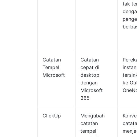
tak te
denga
penge
berbas
Catatan
Catatan
Perek
Tempel
cepat di
insta
Microsoft
desktop
tersin
dengan
ke Ou
Microsoft
OneN
365
ClickUp
Mengubah
Konve
catatan
catat
tempel
menja