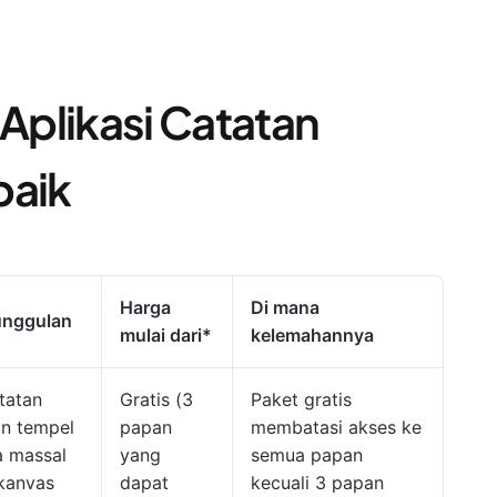
 Aplikasi Catatan
baik
Harga
Di mana
 unggulan
mulai dari*
kelemahannya
tatan
Gratis (3
Paket gratis
an tempel
papan
membatasi akses ke
a massal
yang
semua papan
kanvas
dapat
kecuali 3 papan