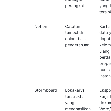
perangkat
yang 
tersin
Notion
Catatan
Kartu 
tempel di
data 
dalam basis
dapat
pengetahuan
kelom
ulang
berda
prope
pun s
instan
Stormboard
Lokakarya
Ekspo
terstruktur
kerja 
yang
doku
menghasilkan
Word/