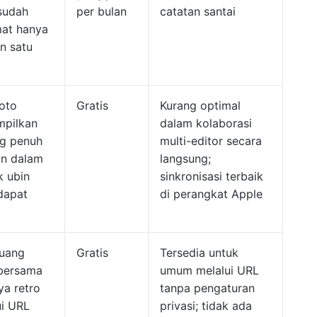
sudah
per bulan
catatan santai
mat hanya
n satu
foto
Gratis
Kurang optimal
pilkan
dalam kolaborasi
ng penuh
multi-editor secara
an dalam
langsung;
k ubin
sinkronisasi terbaik
dapat
di perangkat Apple
ruang
Gratis
Tersedia untuk
 bersama
umum melalui URL
ya retro
tanpa pengaturan
ui URL
privasi; tidak ada