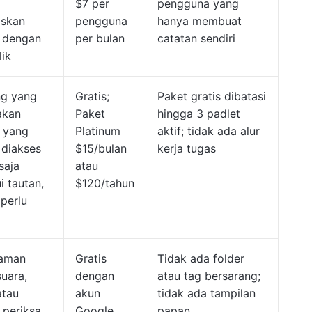
$7 per
pengguna yang
askan
pengguna
hanya membuat
 dengan
per bulan
catatan sendiri
lik
ng yang
Gratis;
Paket gratis dibatasi
akan
Paket
hingga 3 padlet
 yang
Platinum
aktif; tidak ada alur
 diakses
$15/bulan
kerja tugas
saja
atau
i tautan,
$120/tahun
perlu
aman
Gratis
Tidak ada folder
suara,
dengan
atau tag bersarang;
atau
akun
tidak ada tampilan
 periksa
Google
papan