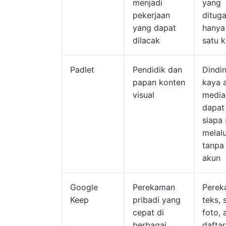
menjadi
yang
pekerjaan
ditug
yang dapat
hanya
dilacak
satu k
Padlet
Pendidik dan
Dindi
papan konten
kaya 
visual
media
dapat
siapa 
melalu
tanpa 
akun
Google
Perekaman
Perek
Keep
pribadi yang
teks, 
cepat di
foto, 
berbagai
daftar