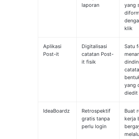
laporan
yang 
difor
denga
klik
Aplikasi
Digitalisasi
Satu 
Post-it
catatan Post-
menam
it fisik
dindi
catat
bentu
yang 
diedit
IdeaBoardz
Retrospektif
Buat 
gratis tanpa
kerja
perlu login
berga
melal