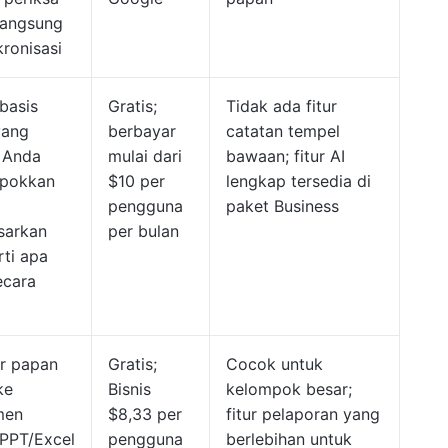
langsung
kronisasi
basis
Gratis;
Tidak ada fitur
yang
berbayar
catatan tempel
 Anda
mulai dari
bawaan; fitur AI
pokkan
$10 per
lengkap tersedia di
pengguna
paket Business
sarkan
per bulan
rti apa
ecara
r papan
Gratis;
Cocok untuk
ke
Bisnis
kelompok besar;
men
$8,33 per
fitur pelaporan yang
PPT/Excel
pengguna
berlebihan untuk