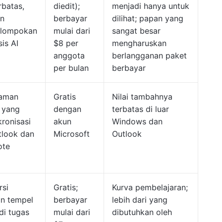
rbatas,
diedit);
menjadi hanya untuk
n
berbayar
dilihat; papan yang
lompokan
mulai dari
sangat besar
is AI
$8 per
mengharuskan
anggota
berlangganan paket
per bulan
berbayar
aman
Gratis
Nilai tambahnya
n yang
dengan
terbatas di luar
kronisasi
akun
Windows dan
tlook dan
Microsoft
Outlook
ote
rsi
Gratis;
Kurva pembelajaran;
an tempel
berbayar
lebih dari yang
di tugas
mulai dari
dibutuhkan oleh