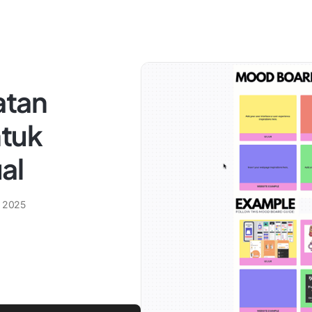
atan
ntuk
al
 2025