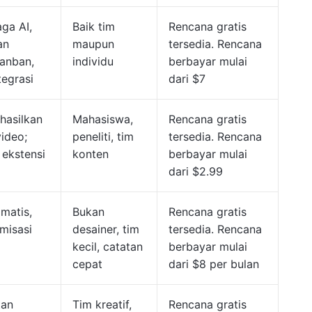
ga AI,
Baik tim
Rencana gratis
an
maupun
tersedia. Rencana
Kanban,
individu
berbayar mulai
tegrasi
dari $7
hasilkan
Mahasiswa,
Rencana gratis
video;
peneliti, tim
tersedia. Rencana
 ekstensi
konten
berbayar mulai
dari $2.99
matis,
Bukan
Rencana gratis
misasi
desainer, tim
tersedia. Rencana
kecil, catatan
berbayar mulai
cepat
dari $8 per bulan
tan
Tim kreatif,
Rencana gratis