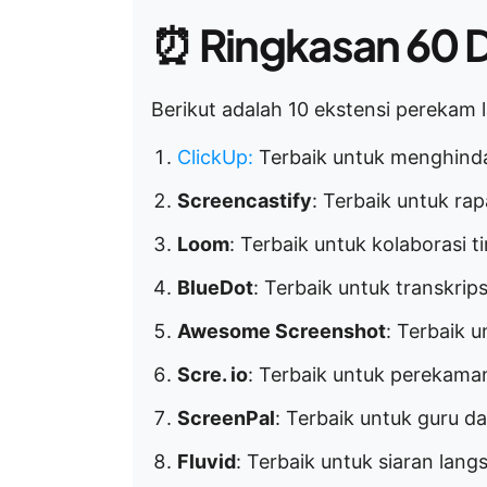
⏰
Ringkasan 60 D
Berikut adalah 10 ekstensi perekam 
ClickUp
:
Terbaik untuk menghinda
Screencastify
: Terbaik untuk ra
Loom
: Terbaik untuk kolaborasi 
BlueDot
: Terbaik untuk transkrips
Awesome Screenshot
: Terbaik 
Scre. io
: Terbaik untuk perekaman
ScreenPal
: Terbaik untuk guru 
Fluvid
: Terbaik untuk siaran lan