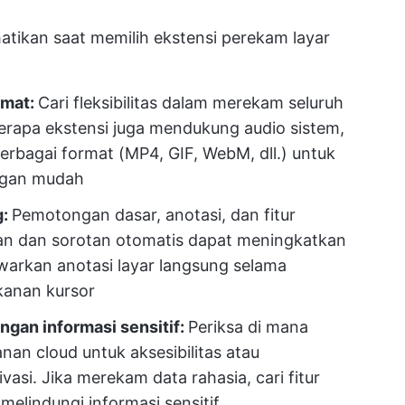
hatikan saat memilih ekstensi perekam layar
rmat:
Cari fleksibilitas dalam merekam seluruh
erapa ekstensi juga mendukung audio sistem,
erbagai format (MP4, GIF, WebM, dll.) untuk
ngan mudah
g:
Pemotongan dasar, anotasi, dan fitur
gan dan sorotan otomatis dapat meningkatkan
warkan anotasi layar langsung selama
kanan kursor
ngan informasi sensitif:
Periksa di mana
n cloud untuk aksesibilitas atau
vasi. Jika merekam data rahasia, cari fitur
melindungi informasi sensitif