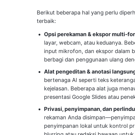
Berikut beberapa hal yang perlu diper
terbaik:
Opsi perekaman & ekspor multi-fo
layar, webcam, atau keduanya. Beb
input mikrofon, dan ekspor dalam b
berbagi dan penggunaan ulang de
Alat pengeditan & anotasi langsun
bertenaga AI seperti teks keteran
kejelasan. Beberapa alat juga mena
presentasi Google Slides atau pene
Privasi, penyimpanan, dan perlindu
rekaman Anda disimpan—penyimpana
penyimpanan lokal untuk kontrol pri
blurring atau redaksi bawaan untuk 