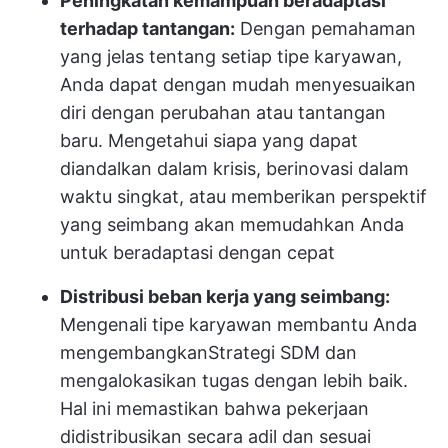
Peningkatan kemampuan beradaptasi
terhadap tantangan:
Dengan pemahaman
yang jelas tentang setiap tipe karyawan,
Anda dapat dengan mudah menyesuaikan
diri dengan perubahan atau tantangan
baru. Mengetahui siapa yang dapat
diandalkan dalam krisis, berinovasi dalam
waktu singkat, atau memberikan perspektif
yang seimbang akan memudahkan Anda
untuk beradaptasi dengan cepat
Distribusi beban kerja yang seimbang:
Mengenali tipe karyawan membantu Anda
mengembangkan
Strategi SDM
dan
mengalokasikan tugas dengan lebih baik.
Hal ini memastikan bahwa pekerjaan
didistribusikan secara adil dan sesuai