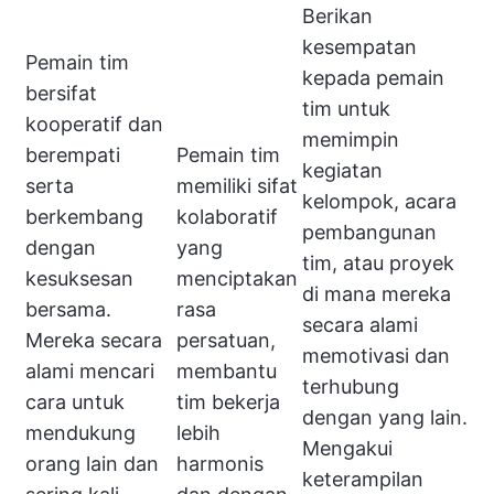
Berikan
kesempatan
Pemain tim
kepada pemain
bersifat
tim untuk
kooperatif dan
memimpin
berempati
Pemain tim
kegiatan
serta
memiliki sifat
kelompok, acara
berkembang
kolaboratif
pembangunan
dengan
yang
tim, atau proyek
kesuksesan
menciptakan
di mana mereka
bersama.
rasa
secara alami
Mereka secara
persatuan,
memotivasi dan
alami mencari
membantu
terhubung
cara untuk
tim bekerja
dengan yang lain.
mendukung
lebih
Mengakui
orang lain dan
harmonis
keterampilan