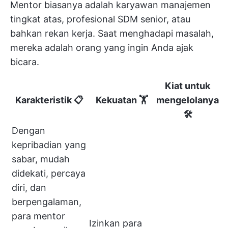
Mentor biasanya adalah karyawan manajemen
tingkat atas, profesional SDM senior, atau
bahkan rekan kerja. Saat menghadapi masalah,
mereka adalah orang yang ingin Anda ajak
bicara.
Kiat untuk
Karakteristik 📋
Kekuatan 🏋
mengelolanya
🛠️
Dengan
kepribadian yang
sabar, mudah
didekati, percaya
diri, dan
berpengalaman,
para mentor
Izinkan para