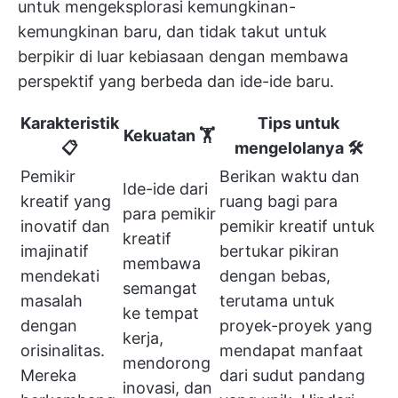
untuk mengeksplorasi kemungkinan-
kemungkinan baru, dan tidak takut untuk
berpikir di luar kebiasaan dengan membawa
perspektif yang berbeda dan ide-ide baru.
Karakteristik
Tips untuk
Kekuatan 🏋
📋
mengelolanya 🛠️
Pemikir
Berikan waktu dan
Ide-ide dari
kreatif yang
ruang bagi para
para pemikir
inovatif dan
pemikir kreatif untuk
kreatif
imajinatif
bertukar pikiran
membawa
mendekati
dengan bebas,
semangat
masalah
terutama untuk
ke tempat
dengan
proyek-proyek yang
kerja,
orisinalitas.
mendapat manfaat
mendorong
Mereka
dari sudut pandang
inovasi, dan