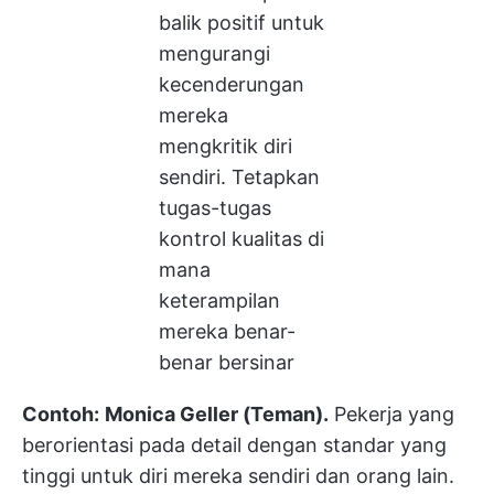
balik positif untuk
mengurangi
kecenderungan
mereka
mengkritik diri
sendiri. Tetapkan
tugas-tugas
kontrol kualitas di
mana
keterampilan
mereka benar-
benar bersinar
Contoh:
Monica Geller (Teman).
Pekerja yang
berorientasi pada detail dengan standar yang
tinggi untuk diri mereka sendiri dan orang lain.