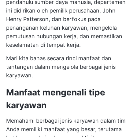
pendahulu sumber daya manusia, departemen
ini didirikan oleh pemilik perusahaan, John
Henry Patterson, dan berfokus pada
penanganan keluhan karyawan, mengelola
pemutusan hubungan kerja, dan memastikan
keselamatan di tempat kerja.
Mari kita bahas secara rinci manfaat dan
tantangan dalam mengelola berbagai jenis
karyawan.
Manfaat mengenali tipe
karyawan
Memahami berbagai jenis karyawan dalam tim
Anda memiliki manfaat yang besar, terutama