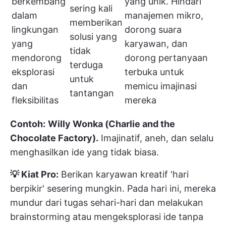
berkembang
yang unik. Hindari
sering kali
dalam
manajemen mikro,
memberikan
lingkungan
dorong
suara
solusi yang
yang
karyawan
, dan
tidak
mendorong
dorong pertanyaan
terduga
eksplorasi
terbuka untuk
untuk
dan
memicu imajinasi
tantangan
fleksibilitas
mereka
Contoh:
Willy Wonka (Charlie and the
Chocolate Factory).
Imajinatif, aneh, dan selalu
menghasilkan ide yang tidak biasa.
💡 Kiat Pro:
Berikan karyawan kreatif 'hari
berpikir' sesering mungkin. Pada hari ini, mereka
mundur dari tugas sehari-hari dan melakukan
brainstorming atau mengeksplorasi ide tanpa