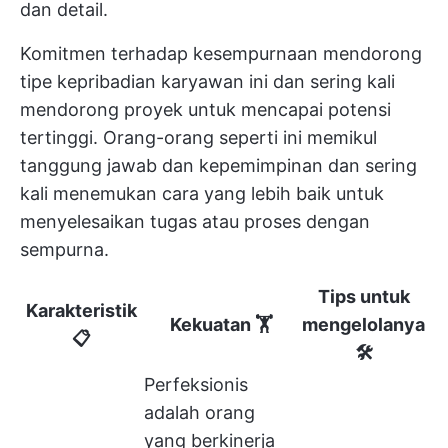
dan detail.
Komitmen terhadap kesempurnaan mendorong
tipe kepribadian karyawan ini dan sering kali
mendorong proyek untuk mencapai potensi
tertinggi. Orang-orang seperti ini memikul
tanggung jawab dan kepemimpinan dan sering
kali menemukan cara yang lebih baik untuk
menyelesaikan tugas atau proses dengan
sempurna.
Tips untuk
Karakteristik
Kekuatan 🏋
mengelolanya
📋
🛠️
Perfeksionis
adalah orang
yang berkinerja