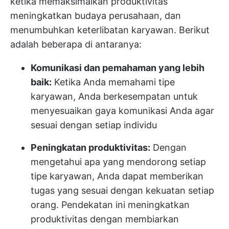
ketika
memaksimalkan produktivitas
meningkatkan budaya perusahaan, dan
menumbuhkan keterlibatan karyawan. Berikut
adalah beberapa di antaranya:
Komunikasi dan pemahaman yang lebih
baik:
Ketika Anda memahami tipe
karyawan, Anda berkesempatan untuk
menyesuaikan gaya komunikasi Anda agar
sesuai dengan setiap individu
Peningkatan produktivitas:
Dengan
mengetahui apa yang mendorong setiap
tipe karyawan, Anda dapat memberikan
tugas yang sesuai dengan kekuatan setiap
orang. Pendekatan ini meningkatkan
produktivitas dengan membiarkan