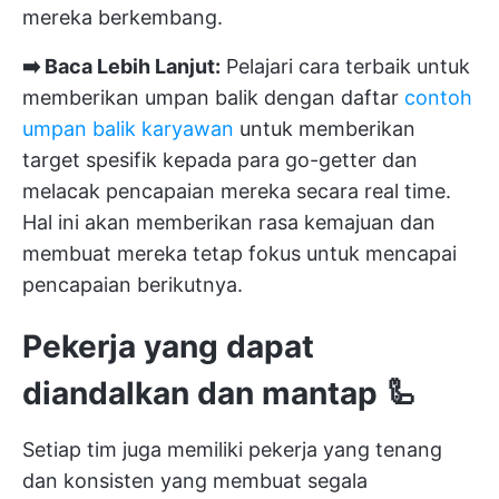
mereka berkembang.
➡️ Baca Lebih Lanjut:
Pelajari cara terbaik untuk
memberikan umpan balik dengan daftar
contoh
umpan balik karyawan
untuk memberikan
target spesifik kepada para go-getter dan
melacak pencapaian mereka secara real time.
Hal ini akan memberikan rasa kemajuan dan
membuat mereka tetap fokus untuk mencapai
pencapaian berikutnya.
Pekerja yang dapat
diandalkan dan mantap 🦾
Setiap tim juga memiliki pekerja yang tenang
dan konsisten yang membuat segala