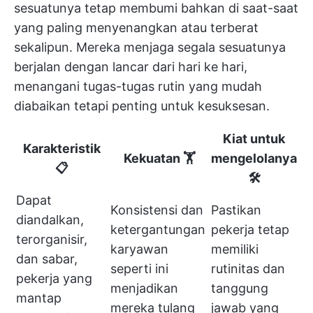
sesuatunya tetap membumi bahkan di saat-saat
yang paling menyenangkan atau terberat
sekalipun. Mereka menjaga segala sesuatunya
berjalan dengan lancar dari hari ke hari,
menangani tugas-tugas rutin yang mudah
diabaikan tetapi penting untuk kesuksesan.
Kiat untuk
Karakteristik
Kekuatan 🏋
mengelolanya
📋
🛠️
Dapat
Konsistensi dan
Pastikan
diandalkan,
ketergantungan
pekerja tetap
terorganisir,
karyawan
memiliki
dan sabar,
seperti ini
rutinitas dan
pekerja yang
menjadikan
tanggung
mantap
mereka tulang
jawab yang