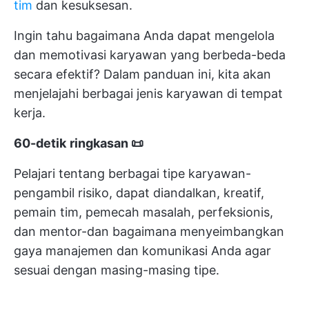
tim
dan kesuksesan.
Ingin tahu bagaimana Anda dapat mengelola
dan memotivasi karyawan yang berbeda-beda
secara efektif? Dalam panduan ini, kita akan
menjelajahi berbagai jenis karyawan di tempat
kerja.
60-detik
ringkasan 📜
Pelajari tentang berbagai tipe karyawan-
pengambil risiko, dapat diandalkan, kreatif,
pemain tim, pemecah masalah, perfeksionis,
dan mentor-dan bagaimana menyeimbangkan
gaya manajemen dan komunikasi Anda agar
sesuai dengan masing-masing tipe.