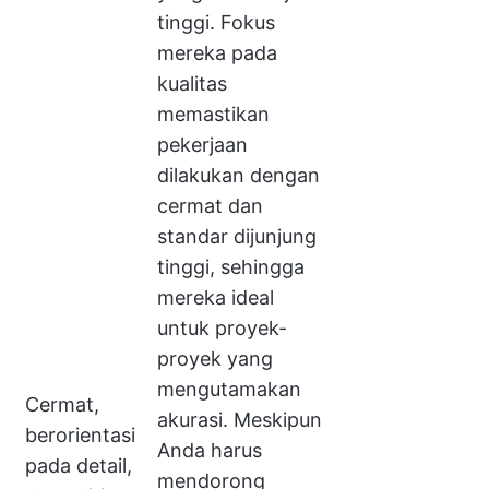
tinggi. Fokus
mereka pada
kualitas
memastikan
pekerjaan
dilakukan dengan
cermat dan
standar dijunjung
tinggi, sehingga
mereka ideal
untuk proyek-
proyek yang
mengutamakan
Cermat,
akurasi. Meskipun
berorientasi
Anda harus
pada detail,
mendorong