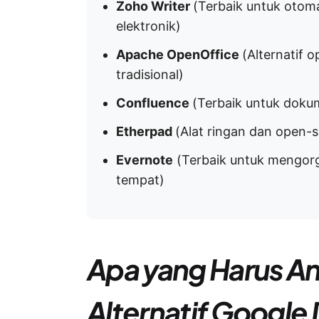
Zoho Writer
(Terbaik untuk oto
elektronik)
Apache OpenOffice
(Alternatif 
tradisional)
Confluence
(Terbaik untuk doku
Etherpad
(Alat ringan dan open-s
Evernote
(Terbaik untuk mengorga
tempat)
Apa yang Harus An
Alternatif Google