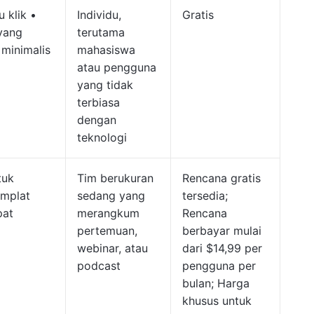
 klik •
Individu,
Gratis
 yang
terutama
minimalis
mahasiswa
atau pengguna
yang tidak
terbiasa
dengan
teknologi
tuk
Tim berukuran
Rencana gratis
emplat
sedang yang
tersedia;
pat
merangkum
Rencana
pertemuan,
berbayar mulai
webinar, atau
dari $14,99 per
podcast
pengguna per
bulan; Harga
khusus untuk