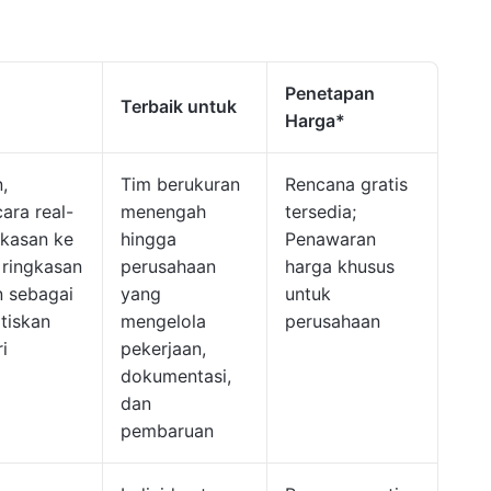
Penetapan
Terbaik untuk
Harga*
,
Tim berukuran
Rencana gratis
ara real-
menengah
tersedia;
gkasan ke
hingga
Penawaran
 ringkasan
perusahaan
harga khusus
n sebagai
yang
untuk
tiskan
mengelola
perusahaan
i
pekerjaan,
dokumentasi,
dan
pembaruan