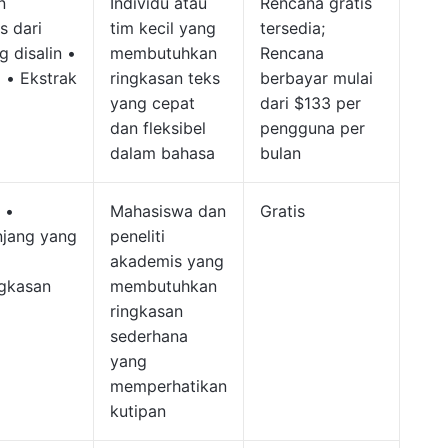
n
Individu atau
Rencana gratis
s dari
tim kecil yang
tersedia;
g disalin •
membutuhkan
Rencana
• Ekstrak
ringkasan teks
berbayar mulai
yang cepat
dari $133 per
dan fleksibel
pengguna per
dalam bahasa
bulan
 •
Mahasiswa dan
Gratis
njang yang
peneliti
akademis yang
ngkasan
membutuhkan
ringkasan
sederhana
yang
memperhatikan
kutipan