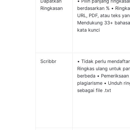
Dapatkan
• Pilih panjang ringkasa
Ringkasan
berdasarkan % • Ringka
URL, PDF, atau teks yan
Mendukung 33+ bahasa 
kata kunci
Scribbr
• Tidak perlu mendaftar
Ringkas ulang untuk pa
berbeda • Pemeriksaan
plagiarisme • Unduh ri
sebagai file .txt