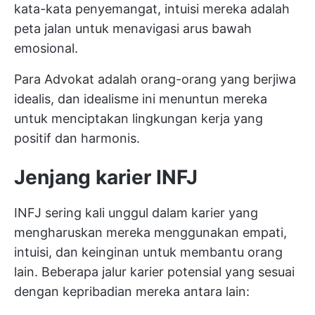
kata-kata penyemangat, intuisi mereka adalah
peta jalan untuk menavigasi arus bawah
emosional.
Para Advokat adalah orang-orang yang berjiwa
idealis, dan idealisme ini menuntun mereka
untuk menciptakan lingkungan kerja yang
positif dan harmonis.
Jenjang karier INFJ
INFJ sering kali unggul dalam karier yang
mengharuskan mereka menggunakan empati,
intuisi, dan keinginan untuk membantu orang
lain. Beberapa jalur karier potensial yang sesuai
dengan kepribadian mereka antara lain: