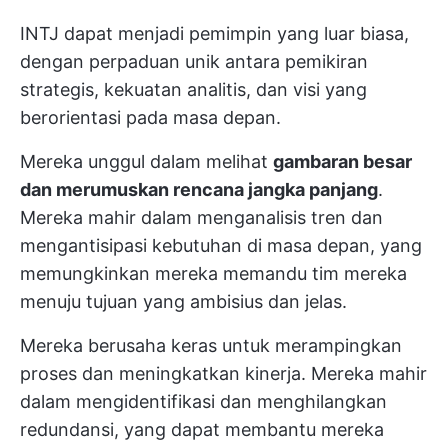
INTJ dapat menjadi pemimpin yang luar biasa,
dengan perpaduan unik antara pemikiran
strategis, kekuatan analitis, dan visi yang
berorientasi pada masa depan.
Mereka unggul dalam melihat
gambaran besar
dan merumuskan rencana jangka panjang
.
Mereka mahir dalam menganalisis tren dan
mengantisipasi kebutuhan di masa depan, yang
memungkinkan mereka memandu tim mereka
menuju tujuan yang ambisius dan jelas.
Mereka berusaha keras untuk merampingkan
proses dan meningkatkan kinerja. Mereka mahir
dalam mengidentifikasi dan menghilangkan
redundansi, yang dapat membantu mereka