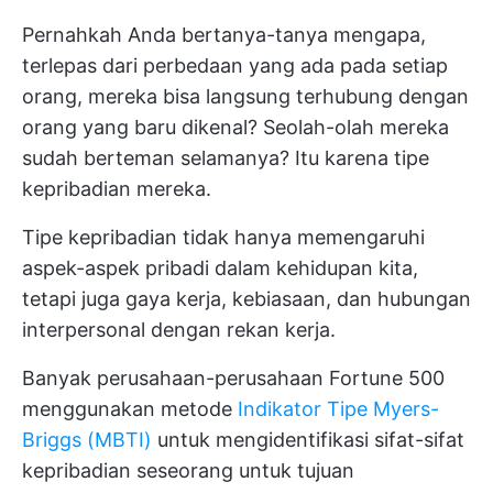
Pernahkah Anda bertanya-tanya mengapa,
terlepas dari perbedaan yang ada pada setiap
orang, mereka bisa langsung terhubung dengan
orang yang baru dikenal? Seolah-olah mereka
sudah berteman selamanya? Itu karena tipe
kepribadian mereka.
Tipe kepribadian tidak hanya memengaruhi
aspek-aspek pribadi dalam kehidupan kita,
tetapi juga gaya kerja, kebiasaan, dan hubungan
interpersonal dengan rekan kerja.
Banyak perusahaan-perusahaan Fortune 500
menggunakan metode
Indikator Tipe Myers-
Briggs (MBTI)
untuk mengidentifikasi sifat-sifat
kepribadian seseorang untuk tujuan