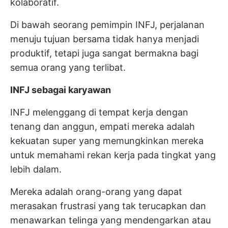
kolaboratif.
Di bawah seorang pemimpin INFJ, perjalanan
menuju tujuan bersama tidak hanya menjadi
produktif, tetapi juga sangat bermakna bagi
semua orang yang terlibat.
INFJ sebagai karyawan
INFJ melenggang di tempat kerja dengan
tenang dan anggun, empati mereka adalah
kekuatan super yang memungkinkan mereka
untuk memahami rekan kerja pada tingkat yang
lebih dalam.
Mereka adalah orang-orang yang dapat
merasakan frustrasi yang tak terucapkan dan
menawarkan telinga yang mendengarkan atau