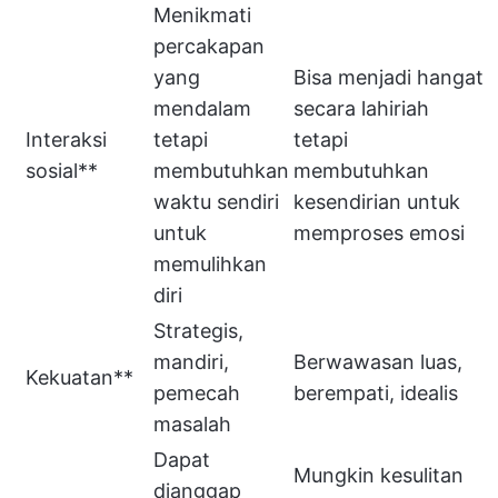
Menikmati
percakapan
yang
Bisa menjadi hangat
mendalam
secara lahiriah
Interaksi
tetapi
tetapi
sosial**
membutuhkan
membutuhkan
waktu sendiri
kesendirian untuk
untuk
memproses emosi
memulihkan
diri
Strategis,
mandiri,
Berwawasan luas,
Kekuatan**
pemecah
berempati, idealis
masalah
Dapat
Mungkin kesulitan
dianggap