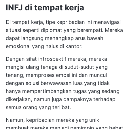
INFJ di tempat kerja
Di tempat kerja, tipe kepribadian ini menavigasi
situasi seperti diplomat yang berempati. Mereka
dapat langsung menangkap arus bawah
emosional yang halus di kantor.
Dengan sifat introspektif mereka, mereka
mengisi ulang tenaga di sudut-sudut yang
tenang, memproses emosi ini dan muncul
dengan solusi berwawasan luas yang tidak
hanya mempertimbangkan tugas yang sedang
dikerjakan, namun juga dampaknya terhadap
semua orang yang terlibat.
Namun, kepribadian mereka yang unik
membuat mereka menjadi pemimpin yang hebat