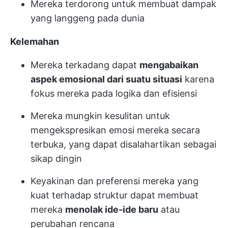
Mereka terdorong untuk membuat dampak
yang langgeng pada dunia
Kelemahan
Mereka terkadang dapat
mengabaikan
aspek emosional dari suatu situasi
karena
fokus mereka pada logika dan efisiensi
Mereka mungkin kesulitan untuk
mengekspresikan emosi mereka secara
terbuka, yang dapat disalahartikan sebagai
sikap dingin
Keyakinan dan preferensi mereka yang
kuat terhadap struktur dapat membuat
mereka
menolak ide-ide baru
atau
perubahan rencana