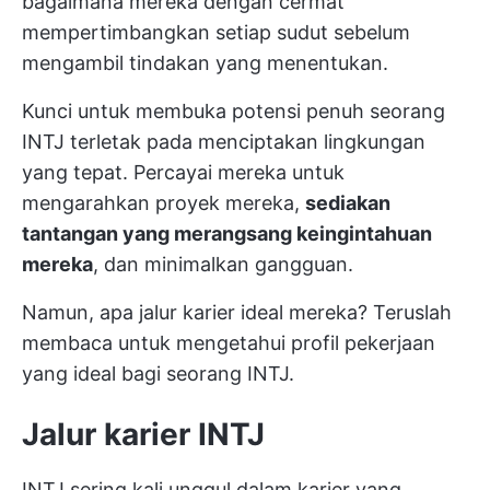
bagaimana mereka dengan cermat
mempertimbangkan setiap sudut sebelum
mengambil tindakan yang menentukan.
Kunci untuk membuka potensi penuh seorang
INTJ terletak pada menciptakan lingkungan
yang tepat. Percayai mereka untuk
mengarahkan proyek mereka,
sediakan
tantangan yang merangsang keingintahuan
mereka
, dan minimalkan gangguan.
Namun, apa jalur karier ideal mereka? Teruslah
membaca untuk mengetahui profil pekerjaan
yang ideal bagi seorang INTJ.
Jalur karier INTJ
INTJ sering kali unggul dalam karier yang