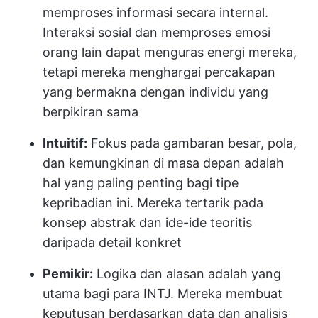
memproses informasi secara internal.
Interaksi sosial dan memproses emosi
orang lain dapat menguras energi mereka,
tetapi mereka menghargai percakapan
yang bermakna dengan individu yang
berpikiran sama
Intuitif:
Fokus pada gambaran besar, pola,
dan kemungkinan di masa depan adalah
hal yang paling penting bagi tipe
kepribadian ini. Mereka tertarik pada
konsep abstrak dan ide-ide teoritis
daripada detail konkret
Pemikir:
Logika dan alasan adalah yang
utama bagi para INTJ. Mereka membuat
keputusan berdasarkan data dan analisis