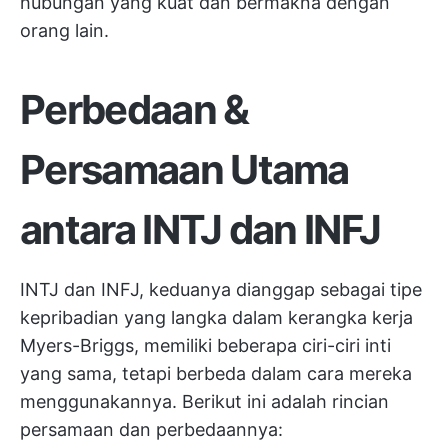
hubungan yang kuat dan bermakna dengan
orang lain.
Perbedaan &
Persamaan Utama
antara INTJ dan INFJ
INTJ dan INFJ, keduanya dianggap sebagai tipe
kepribadian yang langka dalam kerangka kerja
Myers-Briggs, memiliki beberapa ciri-ciri inti
yang sama, tetapi berbeda dalam cara mereka
menggunakannya. Berikut ini adalah rincian
persamaan dan perbedaannya: