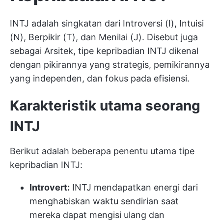
INTJ adalah singkatan dari Introversi (I), Intuisi
(N), Berpikir (T), dan Menilai (J). Disebut juga
sebagai Arsitek, tipe kepribadian INTJ dikenal
dengan pikirannya yang strategis, pemikirannya
yang independen, dan fokus pada efisiensi.
Karakteristik utama seorang
INTJ
Berikut adalah beberapa penentu utama tipe
kepribadian INTJ:
Introvert:
INTJ mendapatkan energi dari
menghabiskan waktu sendirian saat
mereka dapat mengisi ulang dan