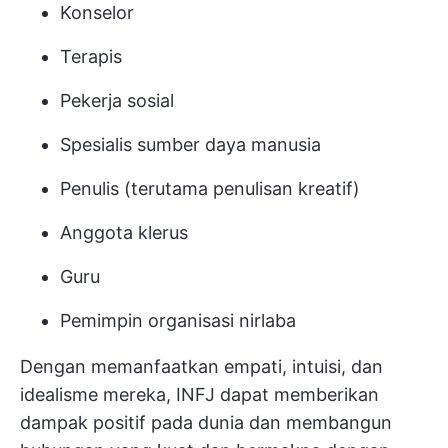
Konselor
Terapis
Pekerja sosial
Spesialis sumber daya manusia
Penulis (terutama penulisan kreatif)
Anggota klerus
Guru
Pemimpin organisasi nirlaba
Dengan memanfaatkan empati, intuisi, dan
idealisme mereka, INFJ dapat memberikan
dampak positif pada dunia dan membangun