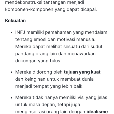
mendekonstruksi tantangan menjadi
komponen-komponen yang dapat dicapai.
Kekuatan
INFJ memiliki pemahaman yang mendalam
tentang emosi dan motivasi manusia.
Mereka dapat melihat sesuatu dari sudut
pandang orang lain dan menawarkan
dukungan yang tulus
Mereka didorong oleh
tujuan yang kuat
dan keinginan untuk membuat dunia
menjadi tempat yang lebih baik
Mereka tidak hanya memiliki visi yang jelas
untuk masa depan, tetapi juga
menginspirasi orang lain dengan
idealisme