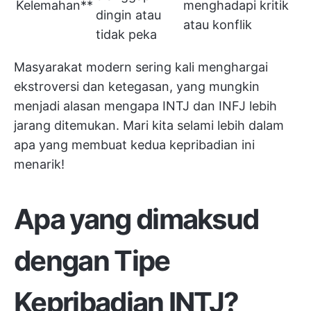
Kelemahan**
menghadapi kritik
dingin atau
atau konflik
tidak peka
Masyarakat modern sering kali menghargai
ekstroversi dan ketegasan, yang mungkin
menjadi alasan mengapa INTJ dan INFJ lebih
jarang ditemukan. Mari kita selami lebih dalam
apa yang membuat kedua kepribadian ini
menarik!
Apa yang dimaksud
dengan Tipe
Kepribadian INTJ?