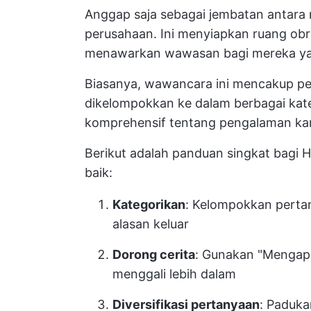
Anggap saja sebagai jembatan antara
perusahaan. Ini menyiapkan ruang obr
menawarkan wawasan bagi mereka ya
Biasanya, wawancara ini mencakup pe
dikelompokkan ke dalam berbagai kat
komprehensif tentang pengalaman ka
Berikut adalah panduan singkat bagi
baik:
Kategorikan
: Kelompokkan pertan
alasan keluar
Dorong cerita
: Gunakan "Mengapa
menggali lebih dalam
Diversifikasi pertanyaan
: Paduka