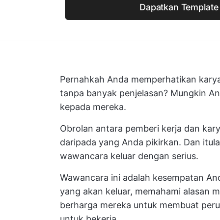
Dapatkan Template 
Pernahkah Anda memperhatikan kary
tanpa banyak penjelasan? Mungkin An
kepada mereka.
Obrolan antara pemberi kerja dan kary
daripada yang Anda pikirkan. Dan it
wawancara keluar dengan serius.
Wawancara ini adalah kesempatan An
yang akan keluar, memahami alasan m
berharga mereka untuk membuat perus
untuk bekerja.