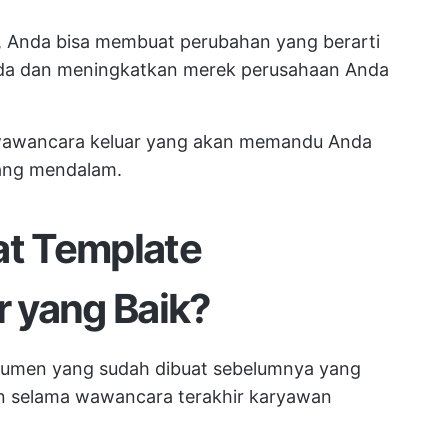
 Anda bisa membuat perubahan yang berarti
a dan meningkatkan merek perusahaan Anda
 wawancara keluar yang akan memandu Anda
ang mendalam.
t Template
 yang Baik?
kumen yang sudah dibuat sebelumnya yang
 selama wawancara terakhir karyawan