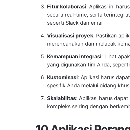
Fitur kolaborasi
: Aplikasi ini ha
secara real-time, serta terintegr
seperti Slack dan email
Visualisasi proyek
: Pastikan aplik
merencanakan dan melacak kemaj
Kemampuan integrasi
: Lihat apak
yang digunakan tim Anda, sepert
Kustomisasi
: Aplikasi harus dapa
spesifik Anda melalui bidang khus
Skalabilitas
: Aplikasi harus dapa
kompleks seiring dengan berkem
10 Aplikasi Pera