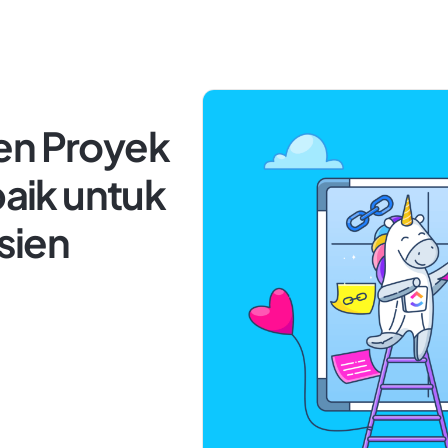
en Proyek
baik untuk
isien