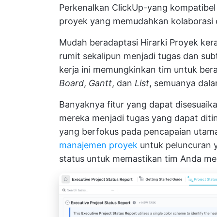
Perkenalkan ClickUp-yang kompatibe
proyek
yang memudahkan kolaborasi da
Mudah beradaptasi
Hirarki Proyek
kera
rumit sekalipun menjadi tugas dan subt
kerja ini memungkinkan tim untuk bera
Board
,
Gantt
, dan
List
, semuanya dala
Banyaknya fitur yang dapat disesuai
mereka menjadi tugas yang dapat diti
yang berfokus pada pencapaian uta
manajemen proyek
untuk peluncuran 
status untuk memastikan tim Anda men