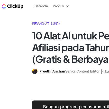
Blog ClickUp
Beranda
Produk
PERANGKAT LUNAK
10 Alat AI untuk 
Afiliasi pada Tah
(Gratis & Berbaya
Preethi Anchan
Senior Content Editor
4 S
Bangun program pemasaran afili