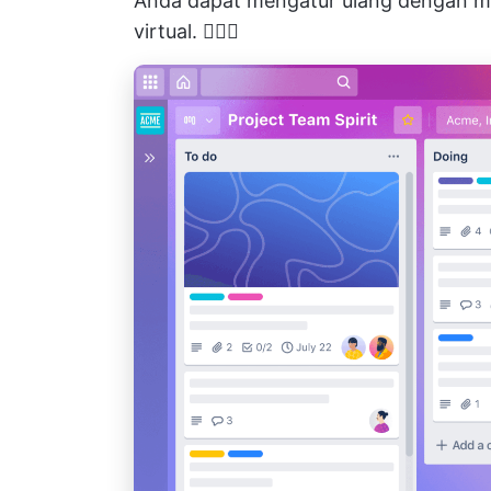
Anda dapat mengatur ulang dengan mu
virtual. 🧙🏼‍♂️