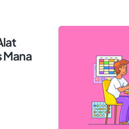
Alat
s Mana