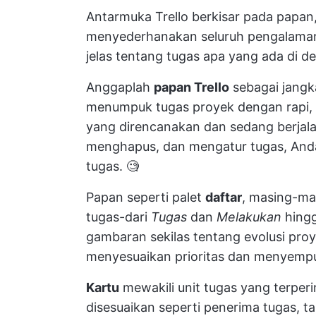
Antarmuka Trello berkisar pada papan, d
menyederhanakan seluruh pengalama
jelas tentang tugas apa yang ada di 
Anggaplah
papan Trello
sebagai jangk
menumpuk tugas proyek dengan rapi, 
yang direncanakan dan sedang berj
menghapus, dan mengatur tugas, And
tugas. 🧐
Papan seperti palet
daftar
, masing-ma
tugas-dari
Tugas
dan
Melakukan
hing
gambaran sekilas tentang evolusi pr
menyesuaikan prioritas dan menyempu
Kartu
mewakili unit tugas yang terperi
disesuaikan seperti penerima tugas, t