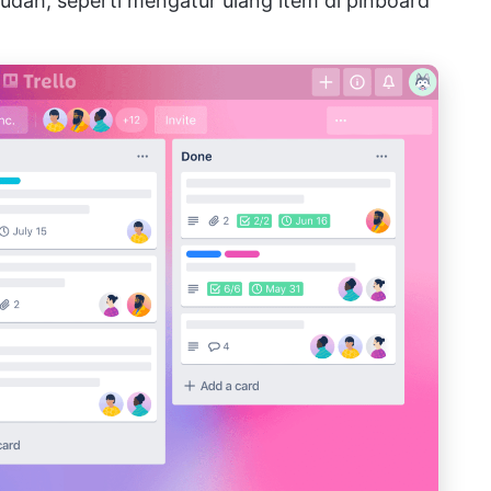
dah, seperti mengatur ulang item di pinboard