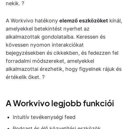
nekik. ?
A Workvivo hatékony
elemző eszközöket
kínál,
amelyekkel betekintést nyerhet az
alkalmazottak gondolataiba. Keressen és
kövessen nyomon interakciókat
bejegyzésekben és cikkekben, és fedezzen fel
forradalmi módszereket, amelyekkel
alkalmazottai érezhetik, hogy figyelnek rájuk és
értékelik őket. ?
A Workvivo legjobb funkciói
Intuitív tevékenységi feed
Podcast és élő közvetítési eszközök