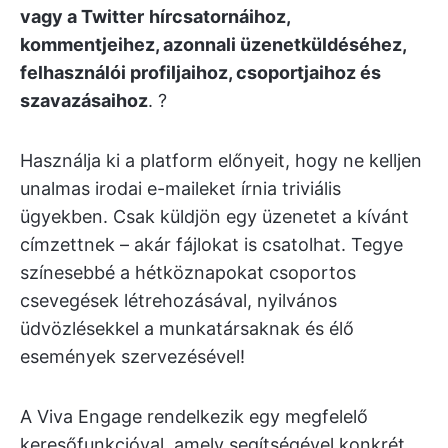
vagy a Twitter
hírcsatornáihoz,
kommentjeihez, azonnali üzenetküldéséhez,
felhasználói profiljaihoz, csoportjaihoz és
szavazásaihoz
. ?️
Használja ki a platform előnyeit, hogy ne kelljen
unalmas irodai e-maileket írnia triviális
ügyekben. Csak küldjön egy üzenetet a kívánt
címzettnek – akár fájlokat is csatolhat. Tegye
színesebbé a hétköznapokat csoportos
csevegések létrehozásával, nyilvános
üdvözlésekkel a munkatársaknak és élő
események szervezésével!
A Viva Engage rendelkezik egy megfelelő
keresőfunkcióval, amely segítségével konkrét