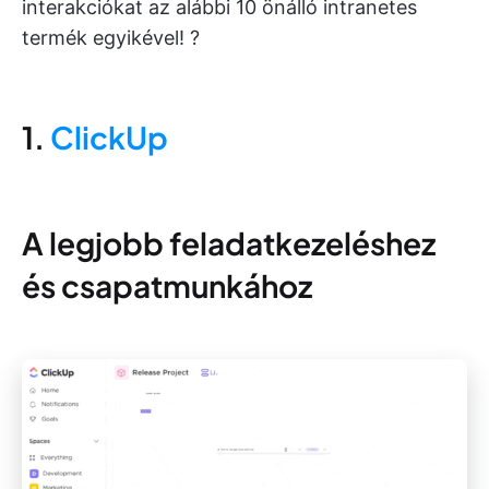
interakciókat az alábbi 10 önálló intranetes
termék egyikével! ?️
1.
ClickUp
A legjobb feladatkezeléshez
és csapatmunkához