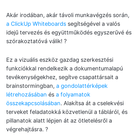
Akár irodában, akár távoli munkavégzés során,
a ClickUp Whiteboards
segítségével a valós
idejű tervezés és együttműködés egyszerűvé és
szórakoztatóvá válik! ?
Ez a vizuális eszköz gazdag szerkesztési
funkciókkal rendelkezik a dokumentumalapú
tevékenységekhez, segítve csapattársait a
brainstormingban,
a gondolattérképek
létrehozásában
és
a folyamatok
összekapcsolásában
. Alakítsa át a cselekvési
terveket feladatokká közvetlenül a tábláról, és
pillanatok alatt lépjen át az ötletelésről a
végrehajtásra. ?