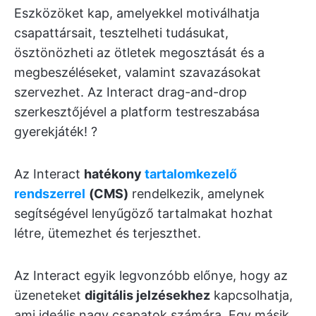
Eszközöket kap, amelyekkel motiválhatja
csapattársait, tesztelheti tudásukat,
ösztönözheti az ötletek megosztását és a
megbeszéléseket, valamint szavazásokat
szervezhet. Az Interact drag-and-drop
szerkesztőjével a platform testreszabása
gyerekjáték! ?
Az Interact
hatékony
tartalomkezelő
rendszerrel
(CMS)
rendelkezik, amelynek
segítségével lenyűgöző tartalmakat hozhat
létre, ütemezhet és terjeszthet.
Az Interact egyik legvonzóbb előnye, hogy az
üzeneteket
digitális jelzésekhez
kapcsolhatja,
ami ideális nagy csapatok számára. Egy másik