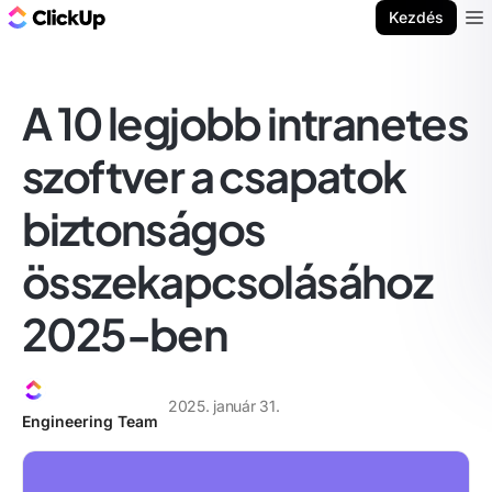
ClickUp blog
Kezdés
Ope
A 10 legjobb intranetes
szoftver a csapatok
biztonságos
összekapcsolásához
2025-ben
2025. január 31.
Engineering Team