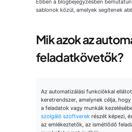
Ebben a blogbejegyzésben bemutatunk 
sablonok közül, amelyek segítenek ab
Mik azok az automa
feladatkövetők?
Az automatizálási funkciókkal ellátot
keretrendszer, amelynek célja, hogy
a feladatok vagy munkák kezelésébe
szolgáló szoftverek
részét képezi, és
az emlékeztetők, az ismétlődő felada