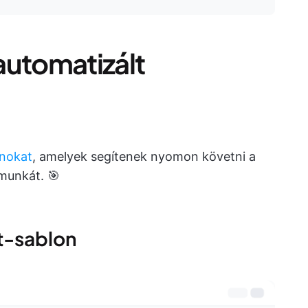
automatizált
onokat
, amelyek segítenek nyomon követni a
tmunkát. 🎯
at-sablon