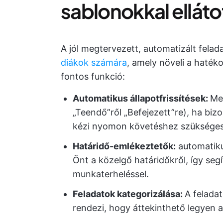
sablonokkal elláto
A jól megtervezett, automatizált felad
diákok számára
, amely növeli a haték
fontos funkció:
Automatikus állapotfrissítések:
Meg
„Teendő”ről „Befejezett”re), ha bizo
kézi nyomon követéshez szükséges 
Határidő-emlékeztetők:
automatikus
Önt a közelgő határidőkről, így seg
munkaterheléssel.
Feladatok kategorizálása:
A feladat
rendezi, hogy áttekinthető legyen a