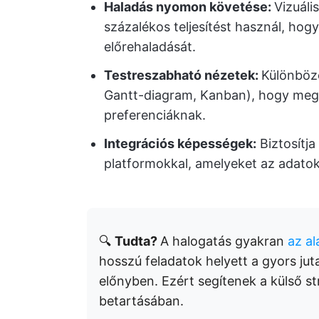
Haladás nyomon követése:
Vizuáli
százalékos teljesítést használ, ho
előrehaladását.
Testreszabható nézetek:
Különböző
Gantt-diagram, Kanban), hogy megf
preferenciáknak.
Integrációs képességek:
Biztosítja
platformokkal, amelyeket az adato
🔍
Tudta?
A halogatás gyakran
az a
hosszú feladatok helyett a gyors jut
előnyben. Ezért segítenek a külső s
betartásában.