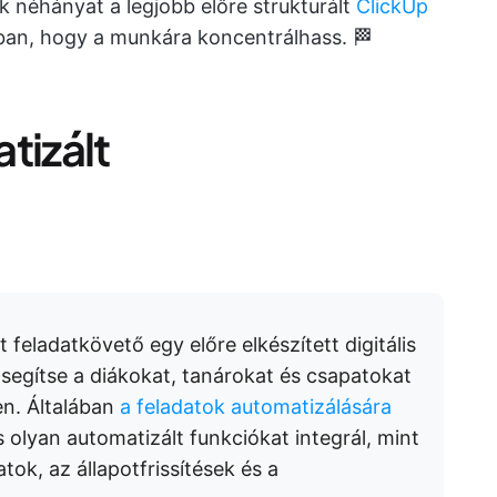
néhányat a legjobb előre strukturált
ClickUp
ban, hogy a munkára koncentrálhass. 🏁
tizált
t feladatkövető egy előre elkészített digitális
 segítse a diákokat, tanárokat és csapatokat
n. Általában
a feladatok automatizálására
 olyan automatizált funkciókat integrál, mint
tok, az állapotfrissítések és a