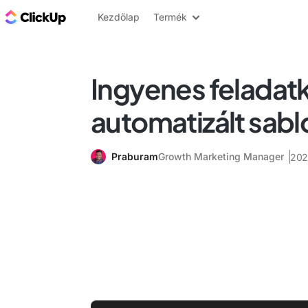
ClickUp blog
Kezdőlap
Termék
Ingyenes feladat
automatizált sab
Praburam
Growth Marketing Manager
202