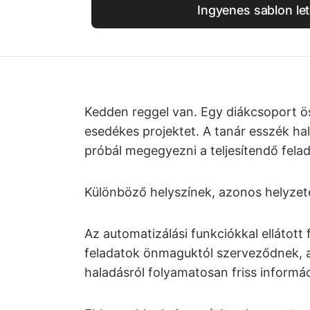
Ingyenes sablon let
Kedden reggel van. Egy diákcsoport ö
esedékes projektet. A tanár esszék h
próbál megegyezni a teljesítendő felad
Különböző helyszínek, azonos helyzete
Az automatizálási funkciókkal ellátott 
feladatok önmaguktól szerveződnek, a
haladásról folyamatosan friss informá