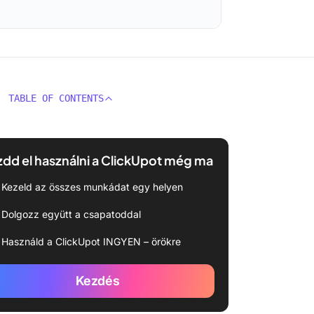
TABLE OF CONTENTS
dd el használni a ClickUpot még ma
Kezeld az összes munkádat egy helyen
Dolgozz együtt a csapatoddal
Használd a ClickUpot INGYEN – örökre
Kezdés