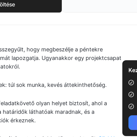
öltése
sszegyűlt, hogy megbeszélje a péntekre
almát lapozgatja. Ugyanakkor egy projektcsapat
atokról.
Kez
k: túl sok munka, kevés áttekinthetőség.
feladatkövető olyan helyet biztosít, ahol a
 határidők láthatóak maradnak, és a
ciók érkeznek.