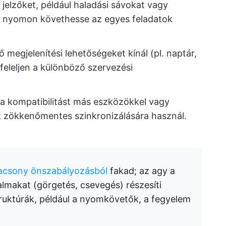
s jelzőket, például haladási sávokat vagy
gy nyomon követhesse az egyes feladatok
 megjelenítési lehetőségeket kínál (pl. naptár,
eleljen a különböző szervezési
 a kompatibilitást más eszközökkel vagy
k zökkenőmentes szinkronizálására használ.
lacsony önszabályozásból
fakad; az agy a
almakat (görgetés, csevegés) részesíti
truktúrák, például a nyomkövetők, a fegyelem