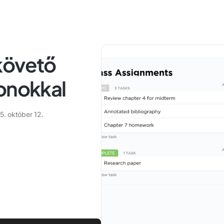
követő
lonokkal
5. október 12.