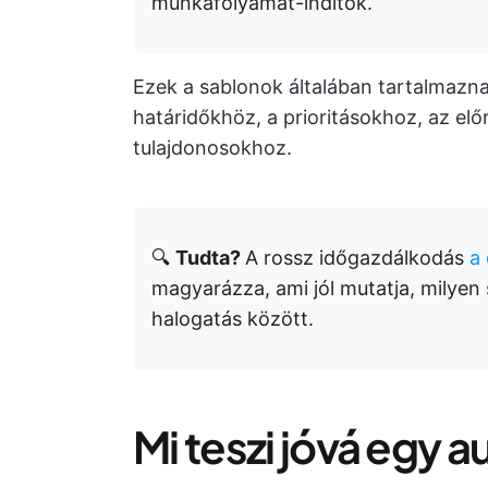
munkafolyamat-indítók.
Ezek a sablonok általában tartalmazna
határidőkhöz, a prioritásokhoz, az el
tulajdonosokhoz.
🔍
Tudta?
A rossz időgazdálkodás
a
magyarázza, ami jól mutatja, milyen
halogatás között.
Mi teszi jóvá egy a