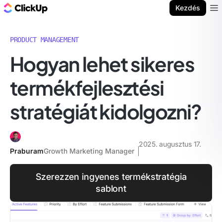
ClickUp blog
Kezdés
Ope
PRODUCT MANAGEMENT
Hogyan lehet sikeres
termékfejlesztési
stratégiát kidolgozni?
2025. augusztus 17.
Praburam
Growth Marketing Manager
Szerezzen ingyenes termékstratégia
sablont