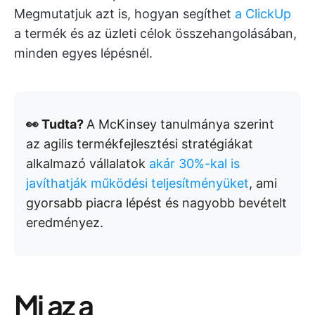
Megmutatjuk azt is, hogyan segíthet
a ClickUp
a termék és az üzleti célok összehangolásában,
minden egyes lépésnél.
👀 Tudta?
A McKinsey tanulmánya szerint
az agilis termékfejlesztési stratégiákat
alkalmazó vállalatok
akár 30%-kal is
javíthatják működési teljesítményüket
, ami
gyorsabb piacra lépést és nagyobb bevételt
eredményez.
Mi az a