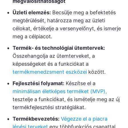
megvalósíthatóságot
Üzleti elemzés:
Becsülje meg a befektetés
megtérülését, határozza meg az üzleti
célokat, értékelje a versenyelőnyt, és ismerje
meg a célpiacot.
Termék- és technológiai ütemtervek:
Összehangolja az ütemterveket, a
képességeket és a funkciókat a
termékmenedzsment eszközei
között.
Fejlesztési folyamat:
Készítse el a
minimálisan életképes terméket (MVP),
tesztelje a funkciókat, és ismételje meg az új
termékfejlesztési stratégiákat.
Termékbevezetés:
Végezze el a piacra
lépési terveket
egy többfunkciós csapattal,