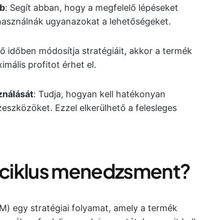
bb
: Segít abban, hogy a megfelelő lépéseket
ihasználnák ugyanazokat a lehetőségeket.
lő időben módosítja stratégiáit, akkor a termék
mális profitot érhet el.
ználását
: Tudja, hogyan kell hatékonyan
nzeszközöket. Ezzel elkerülhető a felesleges
etciklus menedzsment?
M) egy stratégiai folyamat, amely a termék