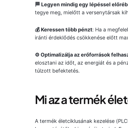
🏁 Legyen mindig egy lépéssel előré
tegye meg, mielőtt a versenytársak k
💰 Keressen több pénzt
: Ha a megfele
iránti érdeklődés csökkenése előtt maxi
⚙️ Optimalizálja az erőforrások felhas
elosztani az időt, az energiát és a pé
túlzott befektetés.
Mi az a termék él
A termék életciklusának kezelése (PLC