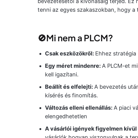
bevezetésétől a kivonásáig terjed. Ez 
tenni az egyes szakaszokban, hogy a t
🚫Mi nem a PLCM?
Csak eszközökről:
Ehhez stratégia
Egy méret mindenre:
A PLCM-et mi
kell igazítani.
Beállít és elfelejti:
A bevezetés utá
kísérés és finomítás.
Változás elleni ellenállás:
A piaci 
elengedhetetlen
A vásárlói igények figyelmen kívü
vásárlók hogyan viszonyulnak a te