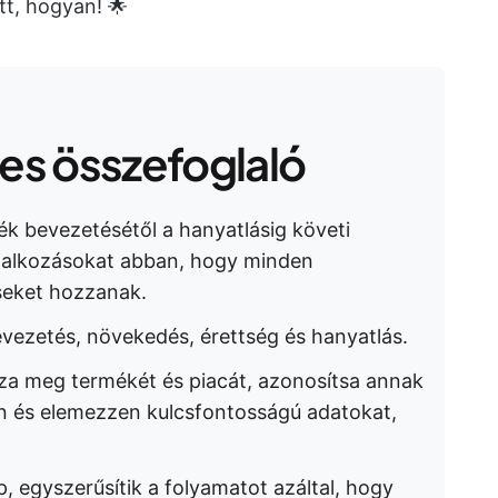
t, hogyan! 🌟
s összefoglaló
ék bevezetésétől a hanyatlásig követi
llalkozásokat abban, hogy minden
eket hozzanak.
evezetés, növekedés, érettség és hanyatlás.
a meg termékét és piacát, azonosítsa annak
ön és elemezzen kulcsfontosságú adatokat,
, egyszerűsítik a folyamatot azáltal, hogy