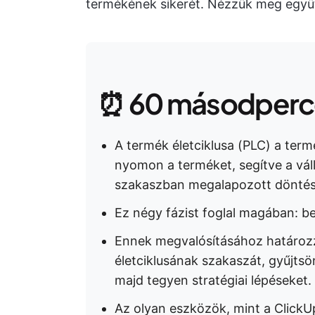
termékének sikerét. Nézzük meg együt
⏰ 60 másodperce
A termék életciklusa (PLC) a term
nyomon a terméket, segítve a vá
szakaszban megalapozott döntés
Ez négy fázist foglal magában: b
Ennek megvalósításához határozz
életciklusának szakaszát, gyűjts
majd tegyen stratégiai lépéseket.
Az olyan eszközök, mint a ClickUp