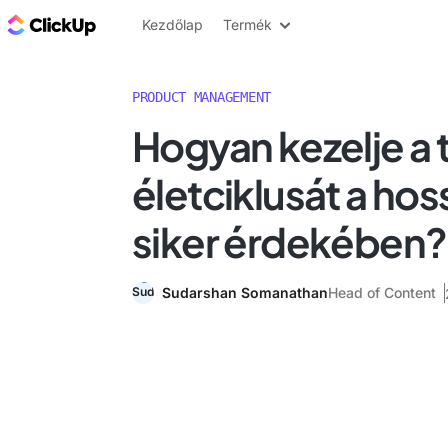
ClickUp blog
Kezdőlap
Termék
PRODUCT MANAGEMENT
Hogyan kezelje a
életciklusát a hos
siker érdekében?
Sudarshan Somanathan
Head of Content