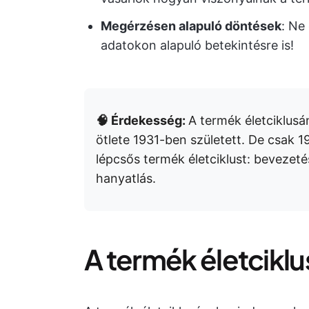
Megérzésen alapuló döntések
: Ne
adatokon alapuló betekintésre is!
🧠 Érdekesség:
A termék életciklus
ötlete 1931-ben született. De csak 
lépcsős termék életciklust: bevezeté
hanyatlás.
A termék életcikl