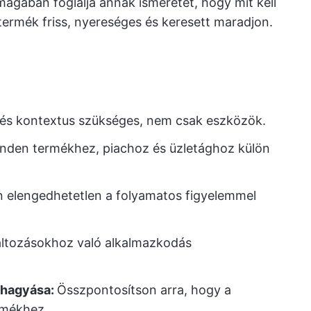
magában foglalja annak ismeretét, hogy mit kell
ermék friss, nyereséges és keresett maradjon.
 és kontextus szükséges, nem csak eszközök.
nden termékhez, piachoz és üzletághoz külön
n elengedhetetlen a folyamatos figyelemmel
változásokhoz való alkalmazkodás
l hagyása:
Összpontosítson arra, hogy a
rmékhez.