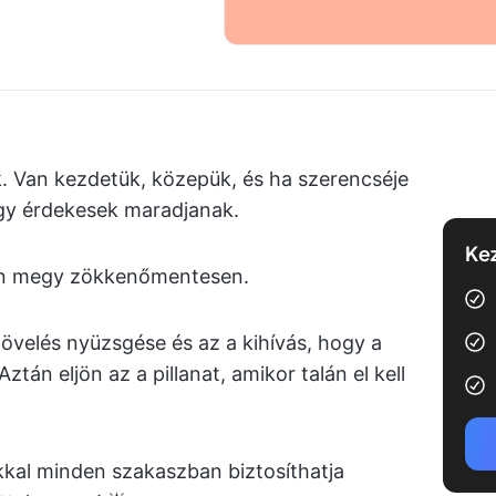
. Van kezdetük, közepük, és ha szerencséje
ogy érdekesek maradjanak.
Kez
kán megy zökkenőmentesen.
övelés nyüzsgése és az a kihívás, hogy a
ztán eljön az a pillanat, amikor talán el kell
ákkal minden szakaszban biztosíthatja