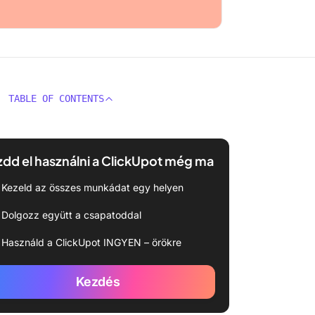
TABLE OF CONTENTS
dd el használni a ClickUpot még ma
Kezeld az összes munkádat egy helyen
Dolgozz együtt a csapatoddal
Használd a ClickUpot INGYEN – örökre
Kezdés