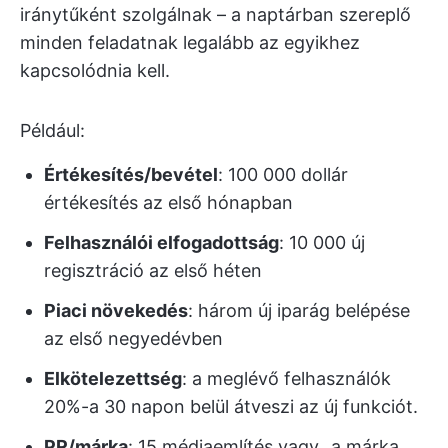
iránytűként szolgálnak – a naptárban szereplő
minden feladatnak legalább az egyikhez
kapcsolódnia kell.
Például:
Értékesítés/bevétel
: 100 000 dollár
értékesítés az első hónapban
Felhasználói elfogadottság
: 10 000 új
regisztráció az első héten
Piaci növekedés
: három új iparág belépése
az első negyedévben
Elkötelezettség
: a meglévő felhasználók
20%-a 30 napon belül átveszi az új funkciót.
PR/márka
: 15 médiaemlítés vagy „a márka