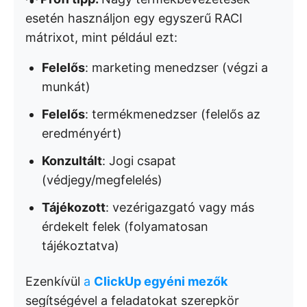
esetén használjon egy egyszerű RACI
mátrixot, mint például ezt:
Felelős
: marketing menedzser (végzi a
munkát)
Felelős
: termékmenedzser (felelős az
eredményért)
Konzultált
: Jogi csapat
(védjegy/megfelelés)
Tájékozott
: vezérigazgató vagy más
érdekelt felek (folyamatosan
tájékoztatva)
Ezenkívül
a
ClickUp egyéni mezők
segítségével a feladatokat szerepkör