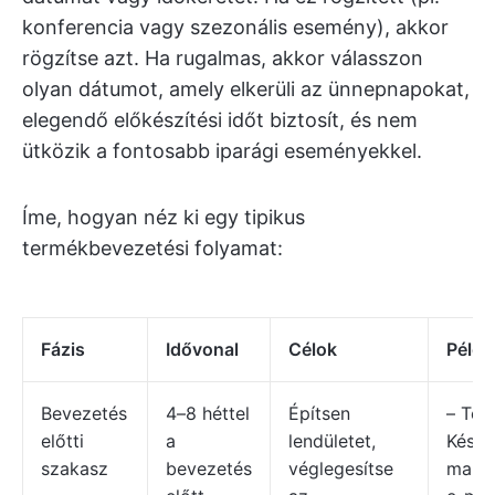
konferencia vagy szezonális esemény), akkor
rögzítse azt. Ha rugalmas, akkor válasszon
olyan dátumot, amely elkerüli az ünnepnapokat,
elegendő előkészítési időt biztosít, és nem
ütközik a fontosabb iparági eseményekkel.
Íme, hogyan néz ki egy tipikus
termékbevezetési folyamat:
Fázis
Idővonal
Célok
Példa
Bevezetés
4–8 héttel
Építsen
– Ter
előtti
a
lendületet,
Készí
szakasz
bevezetés
véglegesítse
marke