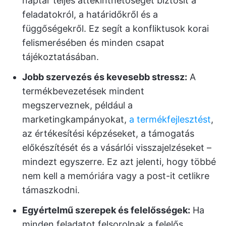
naptár teljes áttekinthetőséget biztosít a
feladatokról, a határidőkről és a
függőségekről. Ez segít a konfliktusok korai
felismerésében és minden csapat
tájékoztatásában.
Jobb szervezés és kevesebb stressz:
A
termékbevezetések mindent
megszerveznek, például a
marketingkampányokat,
a termékfejlesztést
,
az értékesítési képzéseket, a támogatás
előkészítését és a vásárlói visszajelzéseket –
mindezt egyszerre. Ez azt jelenti, hogy többé
nem kell a memóriára vagy a post-it cetlikre
támaszkodni.
Egyértelmű szerepek és felelősségek:
Ha
minden feladatot felsorolnak a felelős