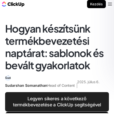
ClickUp blog
Kezdés
Ope
Hogyan készítsünk
termékbevezetési
naptárat: sablonok és
bevált gyakorlatok
2025. július 6.
Sudarshan Somanathan
Head of Content
Legyen sikeres a következő
termékbevezetése a ClickUp segítségével