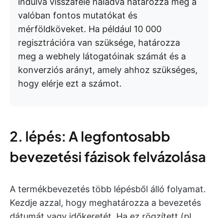
indulva visszafelé haladva határozza meg a
valóban fontos mutatókat és
mérföldköveket. Ha például 10 000
regisztrációra van szüksége, határozza
meg a webhely látogatóinak számát és a
konverziós arányt, amely ahhoz szükséges,
hogy elérje ezt a számot.
2. lépés: A legfontosabb
bevezetési fázisok felvázolása
A termékbevezetés több lépésből álló folyamat.
Kezdje azzal, hogy meghatározza a bevezetés
dátumát vagy időkeretét. Ha ez rögzített (pl.