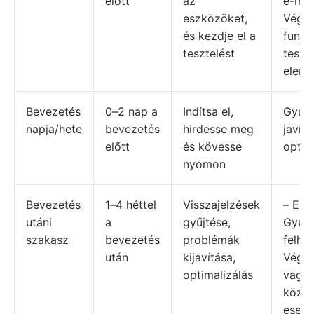
előtt
az
e-mai
eszközöket,
Végle
és kezdje el a
funkc
tesztelést
teszte
elemz
Bevezetés
0–2 nap a
Indítsa el,
Gyűjt
napja/hete
bevezetés
hirdesse meg
javít
előtt
és kövesse
optim
nyomon
Bevezetés
1–4 héttel
Visszajelzések
– Ele
utáni
a
gyűjtése,
Gyűjt
szakasz
bevezetés
problémák
felha
után
kijavítása,
Végez
optimalizálás
vagy 
közz
esett