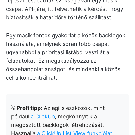
fejlesztőcsapatnak szüksége van egy másik
csapat API-jára, itt felvethetik a kérdést, hogy
biztosítsák a határidőre történő szállítást.
Egy másik fontos gyakorlat a közös backlogok
használata, amelynek során több csapat
ugyanabból a prioritási listából veszi át a
feladatokat. Ez megakadályozza az
összehangolatlanságot, és mindenki a közös
célra koncentrálhat.
💡
Profi tipp:
Az agilis eszközök, mint
például
a ClickUp
, megkönnyítik a
megosztott backlogok létrehozását.
Használja
a ClickUp List View funkcióját
,