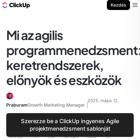
ClickUp blog
Kezdés
Ope
Mi az agilis
programmenedzsment
keretrendszerek,
előnyök és eszközök
2025. május 12.
Praburam
Growth Marketing Manager
Szerezze be a ClickUp ingyenes Agile
projektmenedzsment sablonját