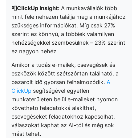
📮ClickUp Insight:
A munkavállalók több
mint fele nehezen találja meg a munkájához
szükséges információkat. Míg csak 27%
szerint ez könnyű, a többiek valamilyen
nehézségekkel szembesülnek – 23% szerint
ez nagyon nehéz.
Amikor a tudás e-mailek, csevegések és
eszközök között szétszórtan található, a
pazarolt idő gyorsan felhalmozódik.
A
ClickUp
segítségével egyetlen
munkaterületen belül e-maileket nyomon
követhető feladatokká alakíthat,
csevegéseket feladatokhoz kapcsolhat,
válaszokat kaphat az AI-tól és még sok
mást tehet.