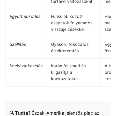
történő változásokat
megk
Együttműködés
Funkciók közötti
Hiera
csapatok folyamatos
megha
visszajelzésekkel
szere
Szállítás
Gyakori, fokozatos
Egy v
értékteremtés
össze
Kockázatkezelés
Korán felismeri és
A kés
kiigazítja a
proje
kockázatokat
kezel
🔍 Tudta?
Észak-Amerika jelentős piac az