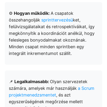
⚙️
Hogyan működik:
A csapatok
összehangolják
sprinttervezésü
ket,
felülvizsgálataikat és retrospektíváikat, így
megkönnyítik a koordinációt anélkül, hogy
felesleges bonyodalmakat okoznának.
Minden csapat minden sprintben egy
integrált inkrementumot szállít.
📌
Legalkalmasabb:
Olyan szervezetek
számára, amelyek már használják
a Scrum
projektmenedzsmentet
, és azt
egyszerűségének megőrzése mellett