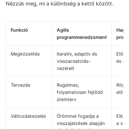
Nézzük meg, mi a különbség a kettő között.
Funkció
Agilis
Hagy
programmenedzsment
prog
Megközelítés
Iteratív, adaptív és
Előrej
visszacsatolás-
és sz
vezérelt
Tervezés
Rugalmas,
Rögzí
folyamatosan fejlődő
előze
ütemterv
Változáskezelés
Örömmel fogadja a
Elker
visszajelzések alapján
a vég