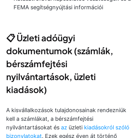
FEMA segítségnyújtási információi
📋 Üzleti adóügyi
dokumentumok (számlák,
bérszámfejtési
nyilvántartások, üzleti
kiadások)
A kisvállalkozások tulajdonosainak rendezniük
kell a számlákat, a bérszámfejtési
nyilvántartásokat és
az
üzleti
kiadásokról szóló
bizonylatokat
. Ezek egész éven át történő