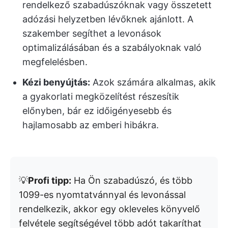
rendelkező szabadúszóknak vagy összetett
adózási helyzetben lévőknek ajánlott. A
szakember segíthet a levonások
optimalizálásában és a szabályoknak való
megfelelésben.
Kézi benyújtás:
Azok számára alkalmas, akik
a gyakorlati megközelítést részesítik
előnyben, bár ez időigényesebb és
hajlamosabb az emberi hibákra.
💡
Profi tipp:
Ha Ön szabadúszó, és több
1099-es nyomtatvánnyal és levonással
rendelkezik, akkor egy okleveles könyvelő
felvétele segítségével több adót takaríthat