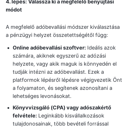
4. lépés:
Válassza ki a megfelelő benyújtási
módot
A megfelelő adóbevallási módszer kiválasztása
a pénzügyi helyzet összetettségétől függ:
Online adóbevallási szoftver:
Ideális azok
számára, akiknek egyszerű az adózási
helyzete, vagy akik maguk is könnyedén el
tudják intézni az adóbevallást. Ezek a
platformok lépésről lépésre végigvezetik Önt
a folyamaton, és segítenek azonosítani a
lehetséges levonásokat.
Könyvvizsgáló (CPA) vagy adószakértő
felvétele:
Leginkább kisvállalkozások
tulajdonosainak, több bevételi forrással