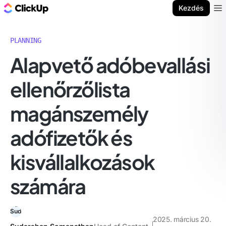
ClickUp blog
Kezdés
Ope
PLANNING
Alapvető adóbevallási
ellenőrzőlista
magánszemély
adófizetők és
kisvállalkozások
számára
2025. március 20.