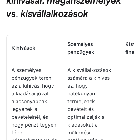
kihívásai: magánszemélyek
vs. kisvállalkozások
Személyes
Kisvá
Kihívások
pénzügyek
finan
A személyes
A kisvállalkozások
pénzügyek terén
számára a kihívás
az a kihívás, hogy
az, hogy
a kiadásai jóval
hatékonyan
alacsonyabbak
termeljenek
legyenek a
bevételt és
bevételeinél, és
optimalizálják a
hogy pénzt tegyen
kiadásokat a
félre
működési