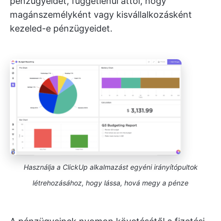
pénzügyeidet, függetlenül attól, hogy
magánszemélyként vagy kisvállalkozásként
kezeled-e pénzügyeidet.
Használja a ClickUp alkalmazást egyéni irányítópultok
létrehozásához, hogy lássa, hová megy a pénze