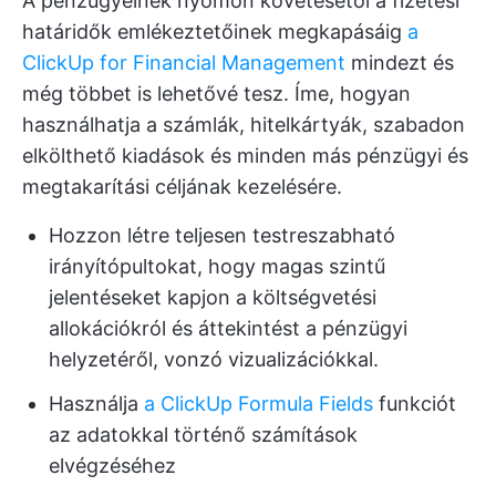
A pénzügyeinek nyomon követésétől a fizetési
határidők emlékeztetőinek megkapásáig
a
ClickUp for Financial Management
mindezt és
még többet is lehetővé tesz. Íme, hogyan
használhatja a számlák, hitelkártyák, szabadon
elkölthető kiadások és minden más pénzügyi és
megtakarítási céljának kezelésére.
Hozzon létre teljesen testreszabható
irányítópultokat, hogy magas szintű
jelentéseket kapjon a költségvetési
allokációkról és áttekintést a pénzügyi
helyzetéről, vonzó vizualizációkkal.
Használja
a ClickUp Formula Fields
funkciót
az adatokkal történő számítások
elvégzéséhez