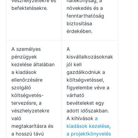
vészhelyzetekre és
hatékonyság, a
befektetésekre.
növekedés és a
fenntarthatóság
biztosítása
érdekében.
A személyes
A
pénzügyek
kisvállalkozásoknak
kezelése általában
jól kell
a kiadások
gazdálkodniuk a
ellenőrzésére
költségvetéssel,
szolgáló
figyelembe véve a
költségvetés-
várható
tervezésre, a
bevételeket egy
vészhelyzetekre
adott időszakban.
való
A kihívások
a
megtakarításra és
kiadások kezelése
,
a hosszú távú
a projektkönyvelés