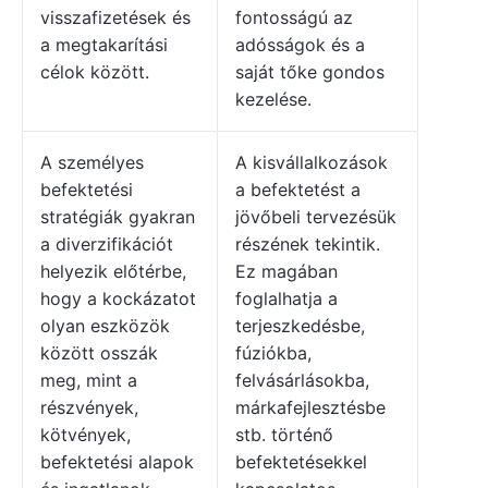
visszafizetések és
fontosságú az
a megtakarítási
adósságok és a
célok között.
saját tőke gondos
kezelése.
A személyes
A kisvállalkozások
befektetési
a befektetést a
stratégiák gyakran
jövőbeli tervezésük
a diverzifikációt
részének tekintik.
helyezik előtérbe,
Ez magában
hogy a kockázatot
foglalhatja a
olyan eszközök
terjeszkedésbe,
között osszák
fúziókba,
meg, mint a
felvásárlásokba,
részvények,
márkafejlesztésbe
kötvények,
stb. történő
befektetési alapok
befektetésekkel