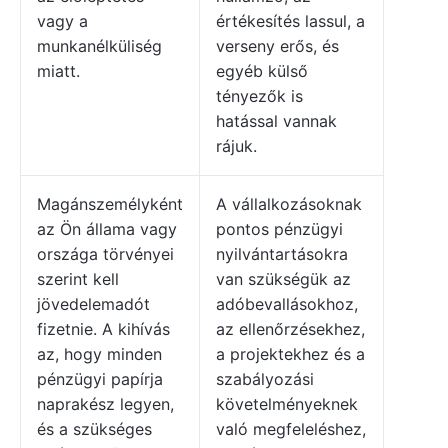
vagy a
értékesítés lassul, a
munkanélküliség
verseny erős, és
miatt.
egyéb külső
tényezők is
hatással vannak
rájuk.
Magánszemélyként
A vállalkozásoknak
az Ön állama vagy
pontos pénzügyi
országa törvényei
nyilvántartásokra
szerint kell
van szükségük az
jövedelemadót
adóbevallásokhoz,
fizetnie. A kihívás
az ellenőrzésekhez,
az, hogy minden
a projektekhez és a
pénzügyi papírja
szabályozási
naprakész legyen,
követelményeknek
és a szükséges
való megfeleléshez,