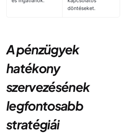
és ingatlanok.
kapcsolatos
döntéseket.
A pénzügyek
hatékony
szervezésének
legfontosabb
stratégiái