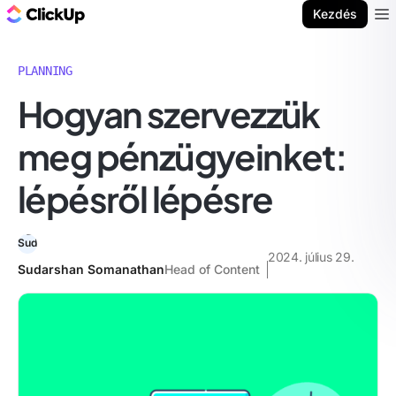
ClickUp blog
Kezdés
Ope
PLANNING
Hogyan szervezzük
meg pénzügyeinket:
lépésről lépésre
2024. július 29.
Sudarshan Somanathan
Head of Content