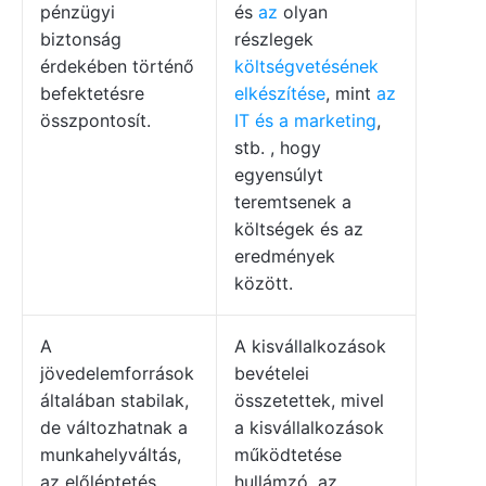
pénzügyi
és
az
olyan
biztonság
részlegek
érdekében történő
költségvetésének
befektetésre
elkészítése
, mint
az
összpontosít.
IT és a marketing
,
stb. , hogy
egyensúlyt
teremtsenek a
költségek és az
eredmények
között.
A
A kisvállalkozások
jövedelemforrások
bevételei
általában stabilak,
összetettek, mivel
de változhatnak a
a kisvállalkozások
munkahelyváltás,
működtetése
az előléptetés
hullámzó, az