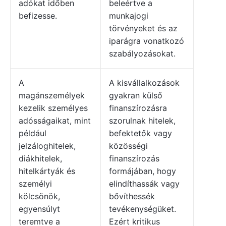
adókat időben
beleértve a
befizesse.
munkajogi
törvényeket és az
iparágra vonatkozó
szabályozásokat.
A
A kisvállalkozások
magánszemélyek
gyakran külső
kezelik személyes
finanszírozásra
adósságaikat, mint
szorulnak hitelek,
például
befektetők vagy
jelzáloghitelek,
közösségi
diákhitelek,
finanszírozás
hitelkártyák és
formájában, hogy
személyi
elindíthassák vagy
kölcsönök,
bővíthessék
egyensúlyt
tevékenységüket.
teremtve a
Ezért kritikus