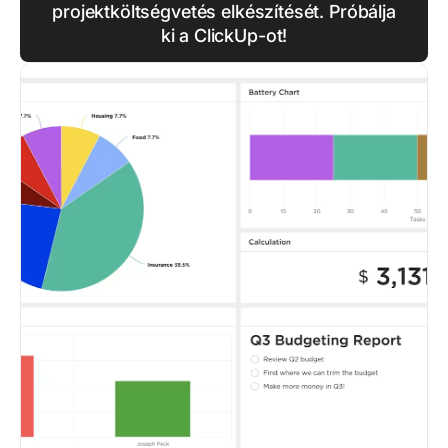
projektköltségvetés elkészítését. Próbálja
ki a ClickUp-ot!