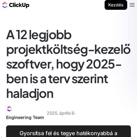
ClickUp blog
Kezdés
Ope
A 12 legjobb
projektköltség-kezelő
szoftver, hogy 2025-
ben is a terv szerint
haladjon
2025. április 9.
Engineering Team
Gyorsítsa fel és tegye hatékonyabbá a