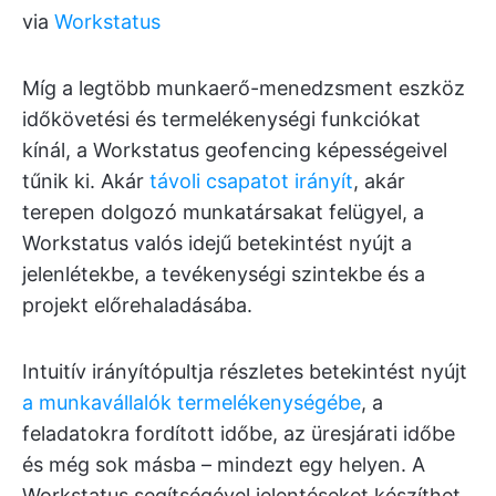
via
Workstatus
Míg a legtöbb munkaerő-menedzsment eszköz
időkövetési és termelékenységi funkciókat
kínál, a Workstatus geofencing képességeivel
tűnik ki. Akár
távoli csapatot irányít
, akár
terepen dolgozó munkatársakat felügyel, a
Workstatus valós idejű betekintést nyújt a
jelenlétekbe, a tevékenységi szintekbe és a
projekt előrehaladásába.
Intuitív irányítópultja részletes betekintést nyújt
a munkavállalók termelékenységébe
, a
feladatokra fordított időbe, az üresjárati időbe
és még sok másba – mindezt egy helyen. A
Workstatus segítségével jelentéseket készíthet,