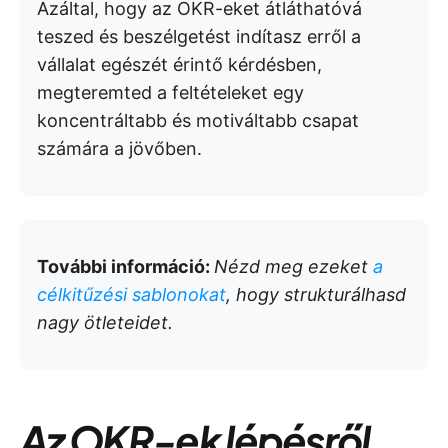
Azáltal, hogy az OKR-eket átláthatóvá
teszed és beszélgetést indítasz erről a
vállalat egészét érintő kérdésben,
megteremted a feltételeket egy
koncentráltabb és motiváltabb csapat
számára a jövőben.
További információ:
Nézd meg ezeket
a
célkitűzési sablonokat
, hogy strukturálhasd
nagy ötleteidet.
Az OKR-ek lépésről