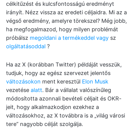
célkitűzést és kulcsfontosságú eredményt
irányít. Nézz vissza az eredeti céljaidra. Mi az a
végső eredmény, amelyre törekszel? Még jobb,
ha megfogalmazod, hogy milyen problémát
próbálsz
megoldani a termékeddel vagy
sz
olgáltatásoddal
?
Ha az X (korábban Twitter) példáját vesszük,
tudjuk, hogy az egész szervezet jelentős
változásokon
ment keresztül
Elon Musk
vezetése
alatt
. Bár a vállalat valószínűleg
módosította azonnali bevételi céljait és OKR-
jeit, hogy alkalmazkodjon ezekhez a
változásokhoz, az X továbbra is a „világ városi
tere” nagyobb célját szolgálja.