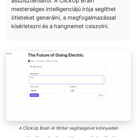
asszisztensétől. A ClickUp Brain
mesterséges intelligenciájú írója segíthet
ötleteket generálni, a megfogalmazással
kísérletezni és a hangnemet csiszolni.
A ClickUp Brain AI Writer segítségével könnyedén