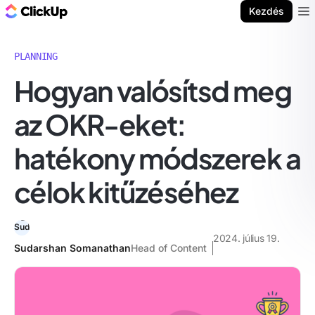
ClickUp blog
Kezdés
Ope
PLANNING
Hogyan valósítsd meg
az OKR-eket:
hatékony módszerek a
célok kitűzéséhez
2024. július 19.
Sudarshan Somanathan
Head of Content