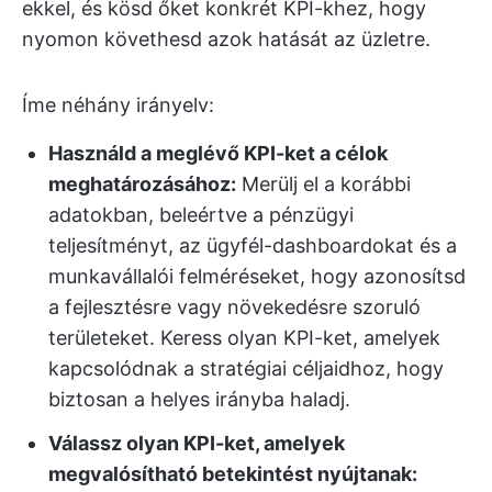
ekkel, és kösd őket konkrét KPI-khez, hogy
nyomon követhesd azok hatását az üzletre.
Íme néhány irányelv:
Használd a meglévő KPI-ket a célok
meghatározásához:
Merülj el a korábbi
adatokban, beleértve a pénzügyi
teljesítményt, az ügyfél-dashboardokat és a
munkavállalói felméréseket, hogy azonosítsd
a fejlesztésre vagy növekedésre szoruló
területeket. Keress olyan KPI-ket, amelyek
kapcsolódnak a stratégiai céljaidhoz, hogy
biztosan a helyes irányba haladj.
Válassz olyan KPI-ket, amelyek
megvalósítható betekintést nyújtanak: