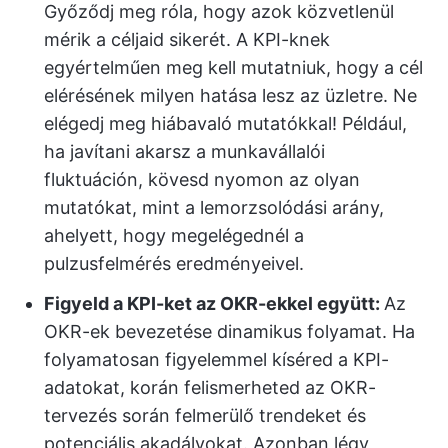
Győződj meg róla, hogy azok közvetlenül
mérik a céljaid sikerét. A KPI-knek
egyértelműen meg kell mutatniuk, hogy a cél
elérésének milyen hatása lesz az üzletre. Ne
elégedj meg hiábavaló mutatókkal! Például,
ha javítani akarsz a munkavállalói
fluktuáción, kövesd nyomon az olyan
mutatókat, mint a lemorzsolódási arány,
ahelyett, hogy megelégednél a
pulzusfelmérés eredményeivel.
Figyeld a KPI-ket az OKR-ekkel együtt:
Az
OKR-ek bevezetése dinamikus folyamat. Ha
folyamatosan figyelemmel kíséred a KPI-
adatokat, korán felismerheted az OKR-
tervezés során felmerülő trendeket és
potenciális akadályokat. Azonban légy