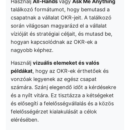
Használj
All-Hands
vagy
Ask Me Anything
találkozó formátumot, hogy bemutasd a
csapatnak a vállalat OKR-jeit. A találkozó
során világosan magyarázd el a vállalat
vízióját és stratégiai céljait, és mutasd be,
hogyan kapcsolódnak az OKR-ek a
nagyobb képhez.
Használj
vizuális elemeket és valós
példákat
, hogy az OKR-ek érthetőek és
vonzóak legyenek az egész csapat
számára. Szánj elegendő időt a kérdésekre
és a nyílt vitára. Ez tisztázza a kétségeket
és elősegíti a felelősségvállalás és a közös
felelősségérzet kialakulását a célok
elérésében.