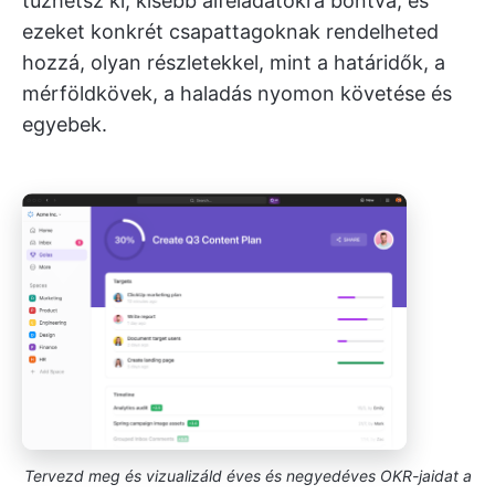
tűzhetsz ki, kisebb alfeladatokra bontva, és
ezeket konkrét csapattagoknak rendelheted
hozzá, olyan részletekkel, mint a határidők, a
mérföldkövek, a haladás nyomon követése és
egyebek.
Tervezd meg és vizualizáld éves és negyedéves OKR-jaidat a