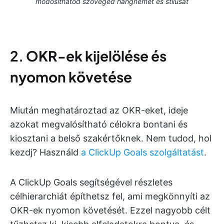
módosíthatod szöveged hangnemét és stílusát
2.
OKR-ek kijelölése és
nyomon követése
Miután meghatároztad az OKR-eket, ideje
azokat megvalósítható célokra bontani és
kiosztani a belső szakértőknek. Nem tudod, hol
kezdj? Használd
a ClickUp Goals szolgáltatást
.
A ClickUp Goals segítségével részletes
célhierarchiát építhetsz fel, ami megkönnyíti az
OKR-ek nyomon követését. Ezzel nagyobb célt