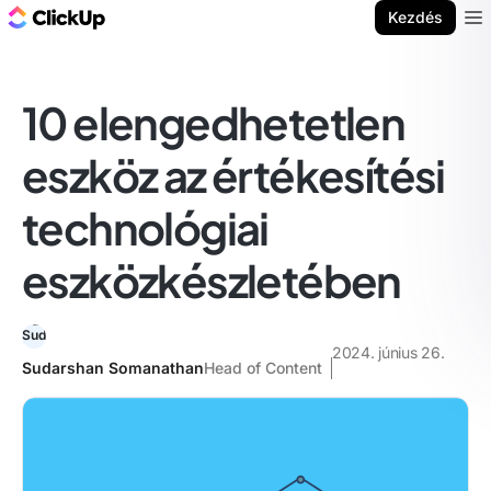
ClickUp blog
Kezdés
Ope
10 elengedhetetlen
eszköz az értékesítési
technológiai
eszközkészletében
2024. június 26.
Sudarshan Somanathan
Head of Content